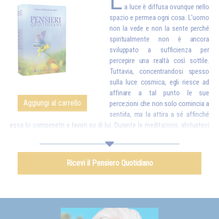
L
a luce è diffusa ovunque nello
spazio e permea ogni cosa. L'uomo
non la vede e non la sente perché
spiritualmente non è ancora
sviluppato a sufficienza per
percepire una realtà così sottile.
Tuttavia, concentrandosi spesso
sulla luce cosmica, egli riesce ad
affinare a tal punto le sue
Aggiungi al carrello
percezioni che non solo comincia a
sentirla, ma la attira a sé affinché
essa lo compenetri e lavori su di lui. Durante le meditazioni, abituatevi
dunque a concentrarvi sulla luce celeste, in modo da attirarla e
introdurla in voi: essa sostituirà a poco a poco tutte le particelle logore
e malsane del vostro corpo con particelle nuove, più pure. E una volta
Ricevi il Pensiero Quotidiano
che avrete attirato la luce in voi, dovrete ancora esercitarvi a inviare
quella luce nel mondo intero per aiutare tutti gli esseri umani.*
Omraam Mikhaël Aïvanhov
Vedi anche
La luce, spirito vivente
, capitolo IX