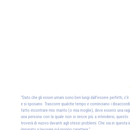
"Dato che gli esseri umani sono ben lungi dall’essere perfetti, c'
e si sposano. Trascorre qualche tempo e cominciano i disaccordi, i
fatto incontrare mio marito (o mia moglie), deve esserci una ra
una persona con la quale non si riesce più a intendersi; questo 
troverà di nuovo davanti agli stessi problemi. Che sia in questa 
imparato a lavorare sul proprio carattere."