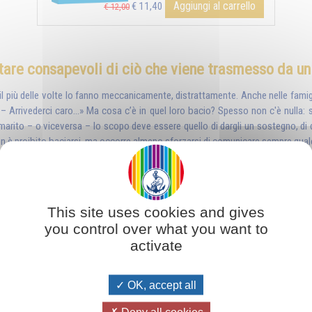
Aggiungi al carrello
€ 11,40
€ 12,00
tare consapevoli di ciò che viene trasmesso da un
a il più delle volte lo fanno meccanicamente, distrattamente. Anche nelle fami
ara. – Arrivederci caro…» Ma cosa c’è in quel loro bacio? Spesso non c'è nulla
l marito – o viceversa – lo scopo deve essere quello di dargli un sostegno, di d
è proibito baciarsi, ma occorre almeno sforzarsi di comunicare sempre qualcos
avvenire
This site uses cookies and gives
you control over what you want to
nio - Amare
possedere -
activate
are le
ni dell'amore
e - ...
OK, accept all
Deny all cookies