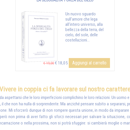
LA SESSUALITA' FORZA DEL CIELO
Un nuovo sguardo
sull'amore che lega
all'intero universo, alla
bellezza della terra, del
cielo, del sole, delle
costellazioni...
Aggiungi al carrello
€ 18,05
€ 19,00
Vivere in coppia ci fa lavorare sul nostro caratter
è da aspettarsi che le loro imperfezioni complichino le loro relazioni. Un uomo 
l che non ha nulla di sorprendente. Ma anziché pensare subito a separarsi, pri
gione. Mi sforzerò dunque di non rompere questa unione, in modo da imparare e
però non prima di aver fatto gli sforzi necessari per salvare la situazione, 
incarnazione o nella prossima, non si potrà sfuggire: si cambierà moglie o mar