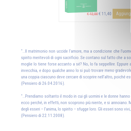
Aggiungi
€ 11,40
€ 12,00
"...Il matrimonio non uccide l’amore, ma a condizione che l’uo
spirito meritevoli di ogni sacrificio. Se contano sul fatto che a s
moglie lo tiene forse accanto a sé? No, lo fa seppellire. Eppure a
invecchia, e dopo qualche anno lo si può trovare meno gradevole e
una coppia ciascuno deve cercare di scoprire nell’altro, poiché ess
(Pensiero di 26.04.2016).
"...Prendiamo soltanto il modo in cui gli uomini e le donne hanno 
ecco perché, in effetti, non scoprono più niente, e si annoiano. Ma 
degli esseri – l’anima, lo spirito – sfugge loro. Gli esseri sono viv
(Pensiero di 22.11.2008).