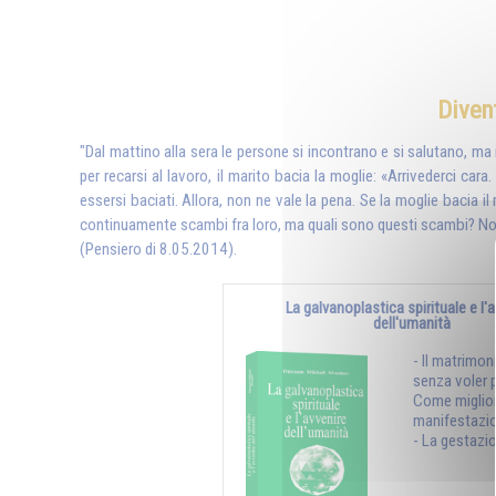
Diven
"Dal mattino alla sera le persone si incontrano e si salutano, m
per recarsi al lavoro, il marito bacia la moglie: «Arrivederci c
essersi baciati. Allora, non ne vale la pena. Se la moglie bacia i
continuamente scambi fra loro, ma quali sono questi scambi? Non 
(Pensiero di 8.05.2014).
La galvanoplastica spirituale e l'
dell'umanità
- Il matrimo
senza voler 
Come miglior
manifestazio
- La gestazion