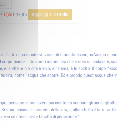
Aggiungi al carrello
€ 18,05
€ 19,00
 nell’altro una manifestazione del mondo divino, un'anima e uno
i il corpo fisico?... Un uomo muore: ora che è solo un cadavere, sua
la vita; e ciò che è vivo, è l’anima, è lo spirito. Il corpo fisico
re nuova, come l’acqua che scorre. Ed è proprio quest’acqua che in
o, pensano di non avere più niente da scoprire gli uni degli altri;
 sono chiusi alle correnti della vita, e allora tutto il lato sottile
nare in se stessi certe facoltà di percezione."