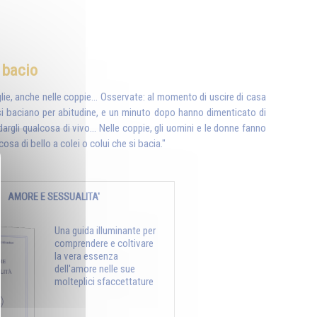
 bacio
glie, anche nelle coppie… Osservate: al momento di uscire di casa
: si baciano per abitudine, e un minuto dopo hanno dimenticato di
argli qualcosa di vivo... Nelle coppie, gli uomini e le donne fanno
a di bello a colei o colui che si bacia."
AMORE E SESSUALITA'
Una guida illuminante per
comprendere e coltivare
la vera essenza
dell'amore nelle sue
molteplici sfaccettature