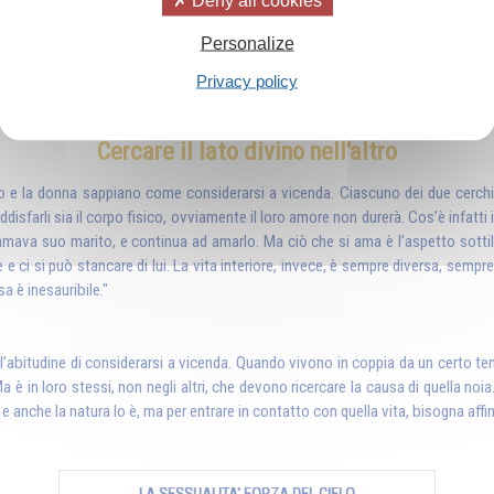
Personalize
 al carrello
Privacy policy
Cercare il lato divino nell'altro
mo e la donna sappiano come considerarsi a vicenda. Ciascuno dei due cerchi
oddisfarli sia il corpo fisico, ovviamente il loro amore non durerà. Cos’è infatt
mava suo marito, e continua ad amarlo. Ma ciò che si ama è l’aspetto sottile, è 
 ci si può stancare di lui. La vita interiore, invece, è sempre diversa, semp
a è inesauribile."
l’abitudine di considerarsi a vicenda. Quando vivono in coppia da un certo temp
è in loro stessi, non negli altri, che devono ricercare la causa di quella noia. Si
i, e anche la natura lo è, ma per entrare in contatto con quella vita, bisogna affi