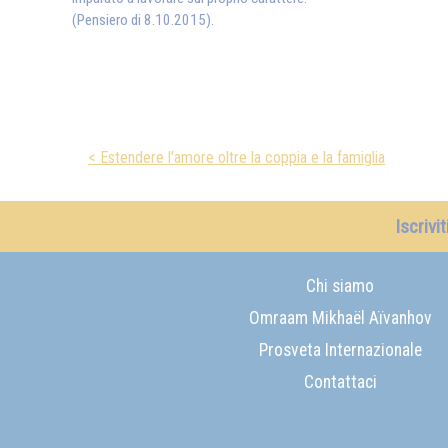
(Pensiero di 8.10.2015).
< Estendere l'amore oltre la coppia e la famiglia
Iscrivi
Chi siamo
Omraam Mikhaël Aïvanhov
Prosveta Internazionale
Contattaci