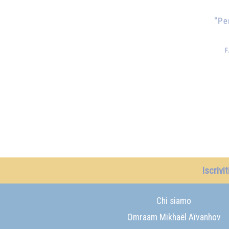
Iscrivi
Chi siamo
Omraam Mikhaël Aïvanhov