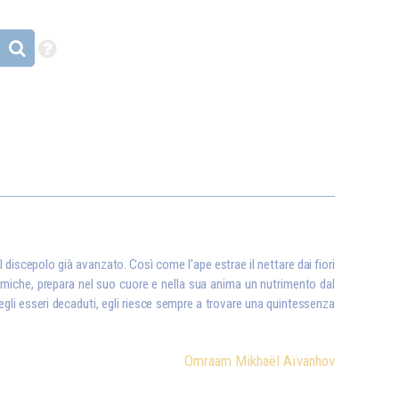
el discepolo già avanzato. Così come l'ape estrae il nettare dai fiori
chemiche, prepara nel suo cuore e nella sua anima un nutrimento dal
degli esseri decaduti, egli riesce sempre a trovare una quintessenza
Omraam Mikhaël Aïvanhov