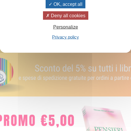
OK, accept all
Aggiungi al carrello
Deny all cookies
Personalize
Privacy policy