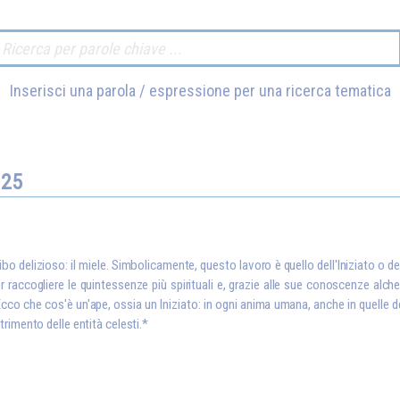
Inserisci una parola / espressione per una ricerca tematica
025
cibo delizioso: il miele. Simbolicamente, questo lavoro è quello dell'Iniziato o d
 per raccogliere le quintessenze più spirituali e, grazie alle sue conoscenze al
. Ecco che cos'è un'ape, ossia un Iniziato: in ogni anima umana, anche in quelle 
trimento delle entità celesti.*