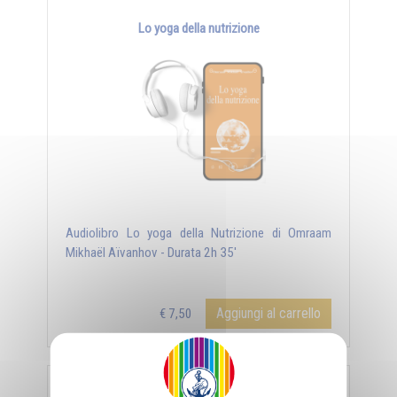
Lo yoga della nutrizione
Audiolibro Lo yoga della Nutrizione di Omraam
Mikhaël Aïvanhov - Durata 2h 35'
Aggiungi al carrello
€ 7,50
DOWNLOAD / STREAMING