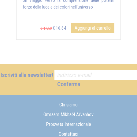
Un viaggio verso la comprensione delle potenti
forze della luce e dei colori nell'universo
Aggiungi al carrello
€ 16,64
€ 17,50
Iscriviti alla newsletter!
Conferma
Chi siamo
Omraam Mikhaël Aïvanhov
Prosveta Internazionale
Contattaci