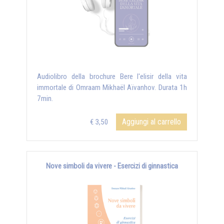
Audiolibro della brochure Bere l'elisir della vita
immortale di Omraam Mikhaël Aïvanhov. Durata 1h
7min.
Aggiungi al carrello
€ 3,50
Nove simboli da vivere - Esercizi di ginnastica