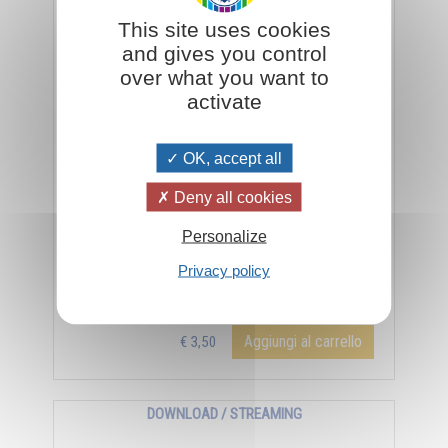
Verso un mondo nuovo
This site uses cookies
and gives you control
over what you want to
activate
OK, accept all
Deny all cookies
Personalize
Audiolibro Verso un mondo nuovo di Omraam
Privacy policy
Mikhaël Aïvanhov - Durata 50m 53'
Aggiungi al carrello
€ 3,50
DOWNLOAD / STREAMING