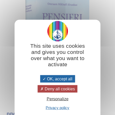
This site uses cookies
and gives you control
over what you want to
activate
OK, accept all
Deny all cookies
Aggiungi al carrello
Personalize
Privacy policy