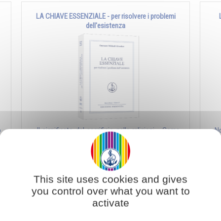
LA CHIAVE ESSENZIALE - per risolvere i problemi
dell'esistenza
o
- Il significato del sacrificio nelle religioni - Come
- N
e
addomesticare gli animali interiori - Date a Cesare
pro
ciò che è di Cesare - ...
La m
Aggiungi al carrello
€ 18,05
€ 19,00
This site uses cookies and gives
you control over what you want to
activate
AMORE E SESSUALITA'