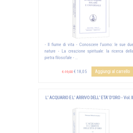
- Il fiume di vita - Conoscere l’uomo: le sue du
nature - La creazione spirituale: la ricerca dell
pietra filosofale - ...
Aggiungi al carrello
€ 18,05
€ 19,00
L' ACQUARIO E L' ARRIVO DELL' ETA' D'ORO - Vol. II