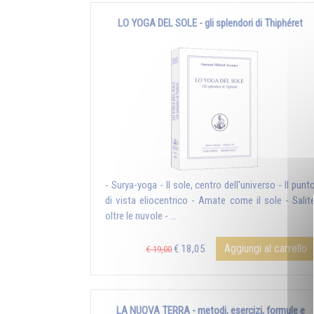
LO YOGA DEL SOLE - gli splendori di Thiphéret
- Surya-yoga - Il sole, centro dell'universo - Il punt
di vista eliocentrico - Amate come il sole - Salit
oltre le nuvole - ...
Aggiungi al carrello
€ 18,05
€ 19,00
LA NUOVA TERRA - metodi, esercizi, formule e