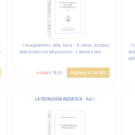
e
- L’insegnamento della forza - Il senso iniziatico
- C
a
della ricchezza e del possesso - L’amore è Uno - ...
Ari
dell
Aggiungi al carrello
€ 18,05
€ 19,00
LA PEDAGOGIA INIZIATICA - Vol. I