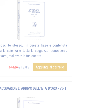
osci te stesso... In questa frase è contenuta
ta la scienza e tutta la saggezza: conoscersi,
ovarsi, realizzare la fusione tra...
Aggiungi al carrello
€ 18,05
€ 19,00
 ACQUARIO E L' ARRIVO DELL' ETA' D'ORO - Vol I