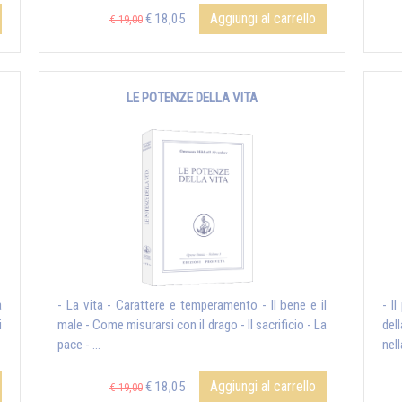
Aggiungi al carrello
€ 18,05
€ 19,00
LE POTENZE DELLA VITA
a
- La vita - Carattere e temperamento - Il bene e il
- I
i
male - Come misurarsi con il drago - Il sacrificio - La
del
pace - ...
nell
Aggiungi al carrello
€ 18,05
€ 19,00