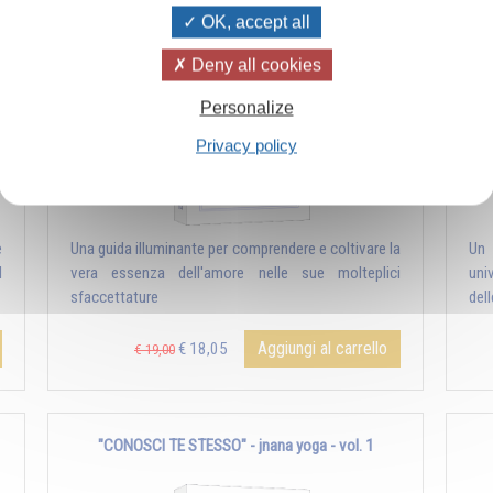
OK, accept all
Deny all cookies
Personalize
Privacy policy
e
Una guida illuminante per comprendere e coltivare la
Un 
I
vera essenza dell'amore nelle sue molteplici
univ
sfaccettature
dell
Aggiungi al carrello
€ 18,05
€ 19,00
"CONOSCI TE STESSO" - jnana yoga - vol. 1