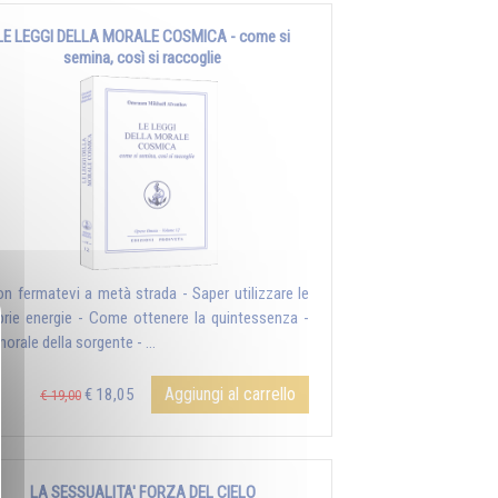
LE LEGGI DELLA MORALE COSMICA - come si
semina, così si raccoglie
on fermatevi a metà strada - Saper utilizzare le
prie energie - Come ottenere la quintessenza -
orale della sorgente - ...
Aggiungi al carrello
€ 18,05
€ 19,00
LA SESSUALITA' FORZA DEL CIELO