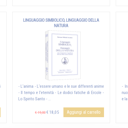
LINGUAGGIO SIMBOLICO, LINGUAGGIO DELLA
NATURA
i
- L'anima - L'essere umano e le sue differenti anime
- I
- Il tempo e l'eternità - Le dodici fatiche di Ercole -
nuo
Lo Spirito Santo - ...
e la
Aggiungi al carrello
€ 18,05
€ 19,00