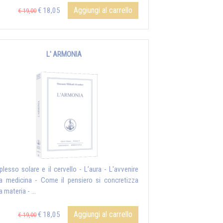
Aggiungi al carrello
€ 18,05
€ 19,00
L' ARMONIA
l plesso solare e il cervello - L’aura - L'avvenire
la medicina - Come il pensiero si concretizza
a materia - ...
Aggiungi al carrello
€ 18,05
€ 19,00