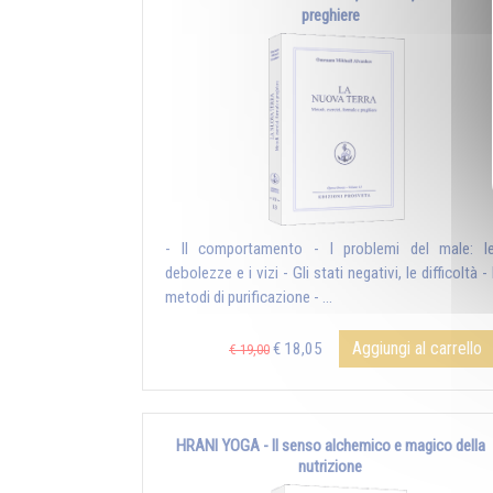
preghiere
- Il comportamento - I problemi del male: l
debolezze e i vizi - Gli stati negativi, le difficoltà - 
metodi di purificazione - ...
Aggiungi al carrello
€ 18,05
€ 19,00
HRANI YOGA - Il senso alchemico e magico della
nutrizione