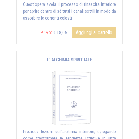
Quest'opera svela il processo di rinascita interiore
per aprire dentro di sé tutti i canali sottili in modo da
assorbire le correnti celesti
Aggiungi al carrello
€ 18,05
€ 19,00
L' ALCHIMIA SPIRITUALE
Preziose lezioni sull'alchimia interiore, spiegando
come trasformare le tendenze istintive in linfa