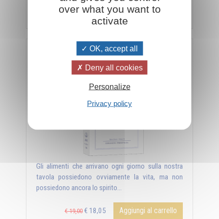
over what you want to
Aggiungi al carrello
€ 18,05
€ 19,00
activate
OK, accept all
HRANI YOGA - Il senso alchemico e magico della
nutrizione
Deny all cookies
Personalize
Privacy policy
Gli alimenti che arrivano ogni giorno sulla nostra
tavola possiedono ovviamente la vita, ma non
possiedono ancora lo spirito...
Aggiungi al carrello
€ 18,05
€ 19,00