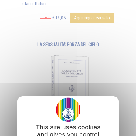
sfaccettature
Aggiungi al carrello
€ 18,05
€ 19,00
LA SESSUALITA' FORZA DEL CIELO
Un nuovo sguardo sull'amore che lega all'intero
universo, alla bellezza della terra, del cielo, del sole,
This site uses cookies
delle costellazioni...
and gives you control