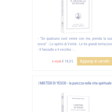
- "Se qualcuno vuol venire con me, prenda la su
croce" - Lo spirito di Verità - Le tre grandi tentazion
- Il fanciullo e il vecchio - ...
Aggiungi al carrello
€ 18,05
€ 19,00
I MISTERI DI YESOD - la purezza nella vita spirituale