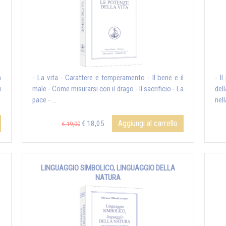
a
- La vita - Carattere e temperamento - Il bene e il
- I
i
male - Come misurarsi con il drago - Il sacrificio - La
del
pace - ...
nell
Aggiungi al carrello
€ 18,05
€ 19,00
LINGUAGGIO SIMBOLICO, LINGUAGGIO DELLA
NATURA