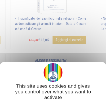
o
- Il significato del sacrificio nelle religioni - Come
- N
e
addomesticare gli animali interiori - Date a Cesare
pro
ciò che è di Cesare - ...
La m
Aggiungi al carrello
€ 18,05
€ 19,00
AMORE E SESSUALITA'
This site uses cookies and gives
you control over what you want to
activate