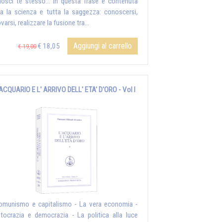
osci te stesso... In questa frase è contenuta
ta la scienza e tutta la saggezza: conoscersi,
ovarsi, realizzare la fusione tra...
Aggiungi al carrello
€ 18,05
€ 19,00
 ACQUARIO E L' ARRIVO DELL' ETA' D'ORO - Vol I
omunismo e capitalismo - La vera economia -
stocrazia e democrazia - La politica alla luce