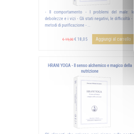
- Il comportamento - I problemi del male: l
debolezze e i vizi - Gli stati negativi, le difficoltà - 
metodi di purificazione - ...
Aggiungi al carrello
€ 18,05
€ 19,00
HRANI YOGA - Il senso alchemico e magico della
nutrizione