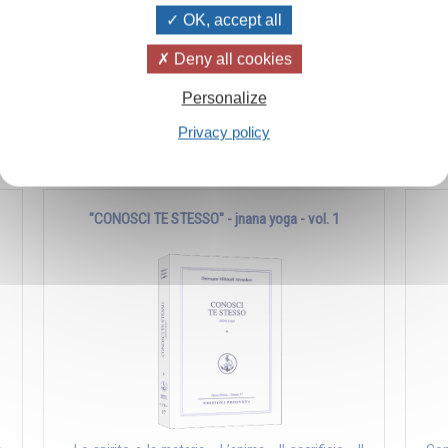
OK, accept all
e
Una guida illuminante per comprendere e coltivare la
Un 
Deny all cookies
I
vera essenza dell'amore nelle sue molteplici
univ
sfaccettature
dell
Personalize
Aggiungi al carrello
€ 18,05
Privacy policy
€ 19,00
"CONOSCI TE STESSO" - jnana yoga - vol. 1