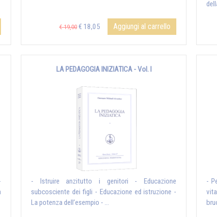
dell
Aggiungi al carrello
€ 18,05
€ 19,00
LA PEDAGOGIA INIZIATICA - Vol. I
-
- Istruire anzitutto i genitori - Educazione
- P
a
subcosciente dei figli - Educazione ed istruzione -
vita
La potenza dell’esempio - ...
bruc