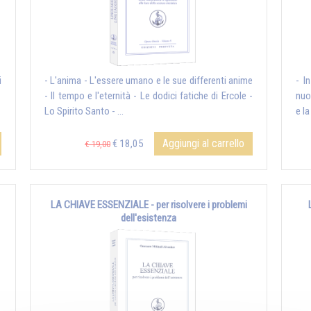
i
- L'anima - L'essere umano e le sue differenti anime
- I
- Il tempo e l'eternità - Le dodici fatiche di Ercole -
nuo
Lo Spirito Santo - ...
e la
Aggiungi al carrello
€ 18,05
€ 19,00
LA CHIAVE ESSENZIALE - per risolvere i problemi
dell'esistenza