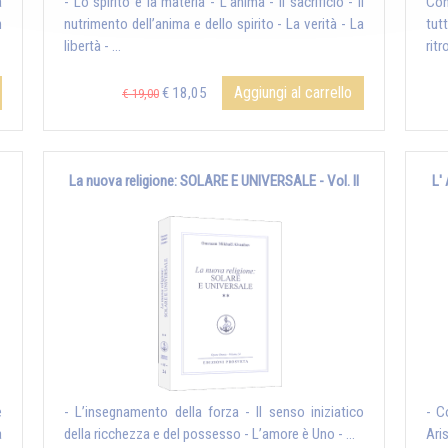
a
- Lo spirito e la materia - L’anima - Il sacrificio - Il
Con
n
nutrimento dell’anima e dello spirito - La verità - La
tut
libertà - ...
ritr
Aggiungi al carrello
€ 18,05
€ 19,00
La nuova religione: SOLARE E UNIVERSALE - Vol. II
L'
e
- L’insegnamento della forza - Il senso iniziatico
- C
a
della ricchezza e del possesso - L’amore è Uno - ...
Ari