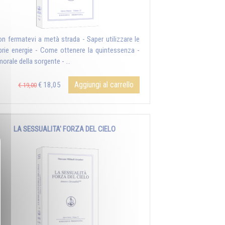
on fermatevi a metà strada - Saper utilizzare le
prie energie - Come ottenere la quintessenza -
orale della sorgente - ...
Aggiungi al carrello
€ 18,05
€ 19,00
LA SESSUALITA' FORZA DEL CIELO