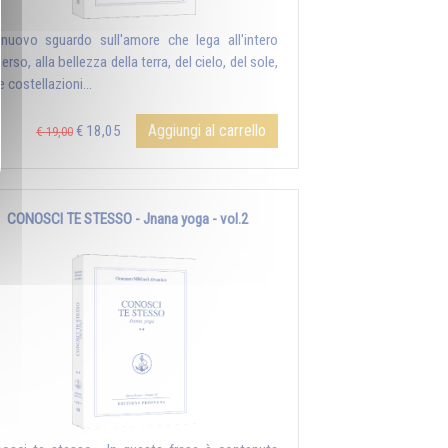
nuovo sguardo sull'amore che lega all'intero
erso, alla bellezza della terra, del cielo, del sole,
e costellazioni...
Aggiungi al carrello
€ 18,05
€ 19,00
CONOSCI TE STESSO - Jnana yoga - vol.2