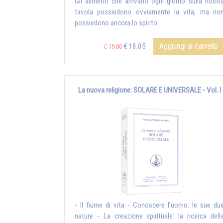
Gli alimenti che arrivano ogni giorno sulla nostr
tavola possiedono ovviamente la vita, ma no
possiedono ancora lo spirito...
Aggiungi al carrello
€ 18,05
€ 19,00
La nuova religione: SOLARE E UNIVERSALE - Vol. I
- Il fiume di vita - Conoscere l’uomo: le sue du
nature - La creazione spirituale: la ricerca dell