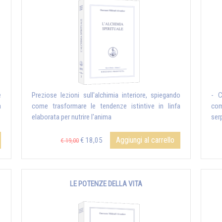
e
Preziose lezioni sull'alchimia interiore, spiegando
- C
a
come trasformare le tendenze istintive in linfa
com
elaborata per nutrire l'anima
serp
Aggiungi al carrello
€ 18,05
€ 19,00
LE POTENZE DELLA VITA