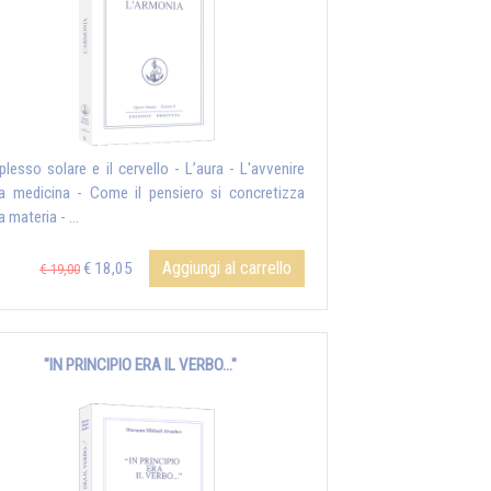
l plesso solare e il cervello - L’aura - L'avvenire
la medicina - Come il pensiero si concretizza
a materia - ...
Aggiungi al carrello
€ 18,05
€ 19,00
"IN PRINCIPIO ERA IL VERBO..."