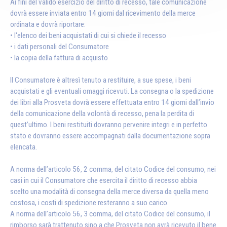
Ai fini del valido esercizio del diritto di recesso, tale comunicazione
dovrà essere inviata entro 14 giorni dal ricevimento della merce
ordinata e dovrà riportare:
• l'elenco dei beni acquistati di cui si chiede il recesso
• i dati personali del Consumatore
• la copia della fattura di acquisto
Il Consumatore è altresì tenuto a restituire, a sue spese, i beni
acquistati e gli eventuali omaggi ricevuti. La consegna o la spedizione
dei libri alla Prosveta dovrà essere effettuata entro 14 giorni dall’invio
della comunicazione della volontà di recesso, pena la perdita di
quest’ultimo. I beni restituiti dovranno pervenire integri e in perfetto
stato e dovranno essere accompagnati dalla documentazione sopra
elencata.
A norma dell’articolo 56, 2 comma, del citato Codice del consumo, nei
casi in cui il Consumatore che esercita il diritto di recesso abbia
scelto una modalità di consegna della merce diversa da quella meno
costosa, i costi di spedizione resteranno a suo carico.
A norma dell’articolo 56, 3 comma, del citato Codice del consumo, il
rimborso sarà trattenuto sino a che Prosveta non avrà ricevuto il bene