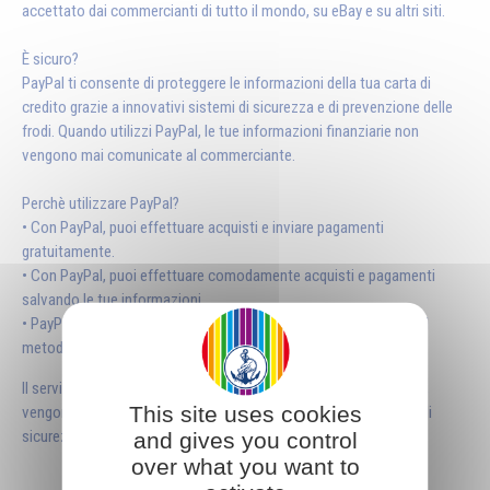
accettato dai commercianti di tutto il mondo, su eBay e su altri siti.
È sicuro?
PayPal ti consente di proteggere le informazioni della tua carta di
credito grazie a innovativi sistemi di sicurezza e di prevenzione delle
frodi. Quando utilizzi PayPal, le tue informazioni finanziarie non
vengono mai comunicate al commerciante.
Perchè utilizzare PayPal?
• Con PayPal, puoi effettuare acquisti e inviare pagamenti
gratuitamente.
• Con PayPal, puoi effettuare comodamente acquisti e pagamenti
salvando le tue informazioni.
• PayPal è accettato da milioni di aziende in tutto il mondo ed è il
metodo di pagamento preferito su eBay.
Il servizio Carta di credito viene fornito tramite il sistema Paypal,
This site uses cookies
vengono accettate tutte le principali carte di credito e i sistemi di
sicurezza sono garantiti.
and gives you control
over what you want to