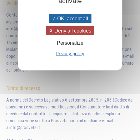
activate
Bonifico Bancario
Contestualmente o successivamente all'ordine dei libri, occorre
OK, accept all
inviare per email alla casella postale
spedizioni@prosveta.it
o
info@prosveta.it la copia della ricevuta del versamento effettuato sul
Deny all cookies
conto corrente bancario intestato a Prosveta soc. coop. arl - 06064
Tavernelle PG - Banca Credito Cooperativo del Trasimeno- Sede
Personalize
Moiano (PG) IBAN: IT42O0707538380000000002798 (attenzione,
Privacy policy
dopo IT42 c’è la lettera O) con l’importo esatto comunicato nell’e-mail
di riepilogo e causale “cognome di chi ha effettuato l’ordine e il numero
dell'ordine”.
Diritto di recesso
A norma del Decreto Legislativo 6 settembre 2005, n. 206 (Codice del
consumo) e successive modificazioni, il Consumatore ha il diritto di
recedere dal contratto di acquisto a distanza dandone esplicita
comunicazione scritta a Prosveta coop.arl mediante e-mail
a
info@prosveta.it
.