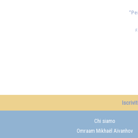
Iscrivi
Chi siamo
Omraam Mikhaël Aïvanhov