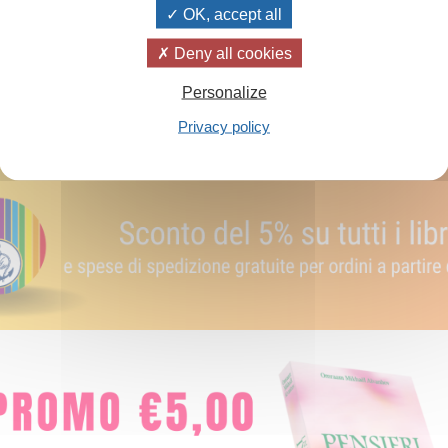
OK, accept all
Aggiungi al carrello
Deny all cookies
Personalize
Privacy policy