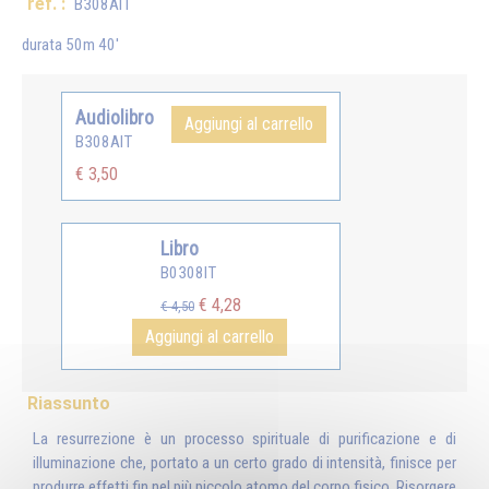
ref. :
B308AIT
durata 50m 40'
Audiolibro
Aggiungi al carrello
B308AIT
€ 3,50
Libro
B0308IT
€ 4,28
€ 4,50
Aggiungi al carrello
Riassunto
La resurrezione è un processo spirituale di purificazione e di
illuminazione che, portato a un certo grado di intensità, finisce per
produrre effetti fin nel più piccolo atomo del corpo fisico. Risorgere