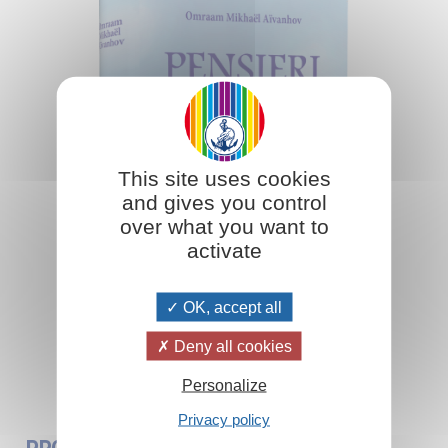
This site uses cookies
and gives you control
over what you want to
activate
OK, accept all
Deny all cookies
Aggiungi al carrello
Personalize
Privacy policy