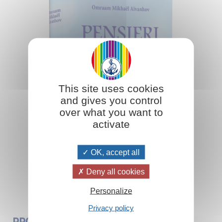
This site uses cookies
and gives you control
over what you want to
activate
OK, accept all
Deny all cookies
Aggiungi al carrello
Personalize
Privacy policy