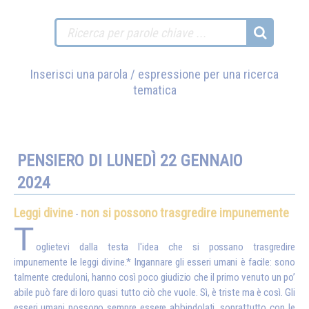
Inserisci una parola / espressione per una ricerca
tematica
PENSIERO DI LUNEDÌ 22 GENNAIO
2024
Leggi divine
non si possono trasgredire impunemente
-
T
oglietevi dalla testa l'idea che si possano trasgredire
impunemente le leggi divine.* Ingannare gli esseri umani è facile: sono
talmente creduloni, hanno così poco giudizio che il primo venuto un po’
abile può fare di loro quasi tutto ciò che vuole. Sì, è triste ma è così. Gli
esseri umani possono sempre essere abbindolati, soprattutto con le