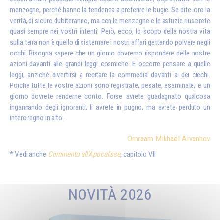
menzogne, perché hanno la tendenza a preferire le bugie. Se dite loro la
verità, di sicuro dubiteranno, ma con le menzogne e le astuzie riuscirete
quasi sempre nei vostri intenti. Però, ecco, lo scopo della nostra vita
sulla terra non è quello di sistemare i nostri affari gettando polvere negli
occhi. Bisogna sapere che un giorno dovremo rispondere delle nostre
azioni davanti alle grandi leggi cosmiche. E occorre pensare a quelle
leggi, anziché divertirsi a recitare la commedia davanti a dei ciechi.
Poiché tutte le vostre azioni sono registrate, pesate, esaminate, e un
giorno dovrete renderne conto. Forse avrete guadagnato qualcosa
ingannando degli ignoranti, li avrete in pugno, ma avrete perduto un
intero regno in alto.
Omraam Mikhaël Aïvanhov
Vedi anche
Commento all’Apocalisse
, capitolo VII
NOVITÀ 2026