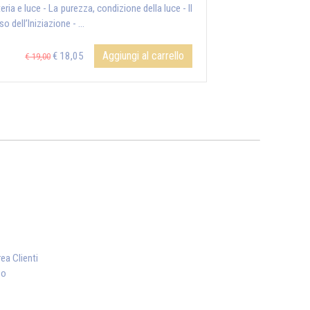
ria e luce - La purezza, condizione della luce - Il
o dell’Iniziazione - ...
Aggiungi al carrello
€ 18,05
€ 19,00
ea Clienti
vo