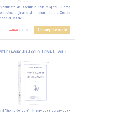
l significato del sacrificio nelle religioni - Come
omesticare gli animali interiori - Date a Cesare
che è di Cesare - ...
Aggiungi al carrello
€ 18,05
€ 19,00
VITA E LAVORO ALLA SCUOLA DIVINA - VOL. I
er il “Giorno del Sole” - Hrani-yoga e Surya-yoga -