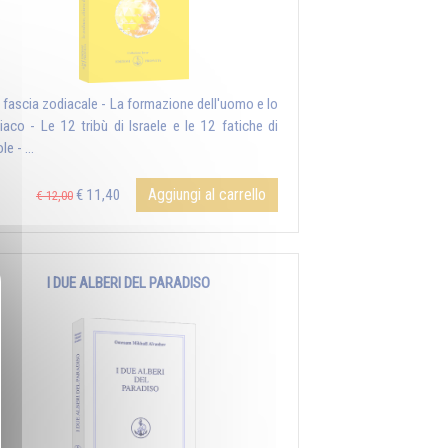
a fascia zodiacale - La formazione dell'uomo e lo
iaco - Le 12 tribù di Israele e le 12 fatiche di
le - ...
Aggiungi al carrello
€ 11,40
€ 12,00
I DUE ALBERI DEL PARADISO