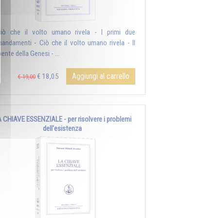
iò che il volto umano rivela - I primi due
andamenti - Ciò che il volto umano rivela - Il
ente della Genesi - ...
Aggiungi al carrello
€ 18,05
€ 19,00
 CHIAVE ESSENZIALE - per risolvere i problemi
dell'esistenza