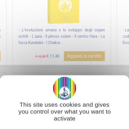
a
- L’evoluzione umana e lo sviluppo degli organi
- L
à
sottili - L’aura - Il plesso solare - Il centro Hara - La
zod
forza Kundalini - I Chakra - ...
Erco
Aggiungi al carrello
€ 11,40
€ 12,00
La Bilancia cosmica
This site uses cookies and gives
you control over what you want to
activate