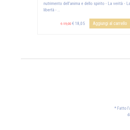
nutrimento dell’anima e dello spirito - La verità - L
libertà - ...
Aggiungi al carrello
€ 18,05
€ 19,00
* Fatto l
d