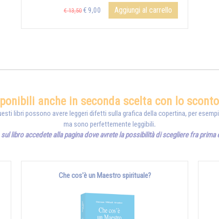
Aggiungi al carrello
€ 9,00
€ 13,50
sponibili anche in seconda scelta con lo scont
esti libri possono avere leggeri difetti sulla grafica della copertina, per esemp
ma sono perfettemente leggibili
.
sul libro accedete alla pagina dove avrete la possibilità di scegliere fra prima
Che cos'è un Maestro spirituale?