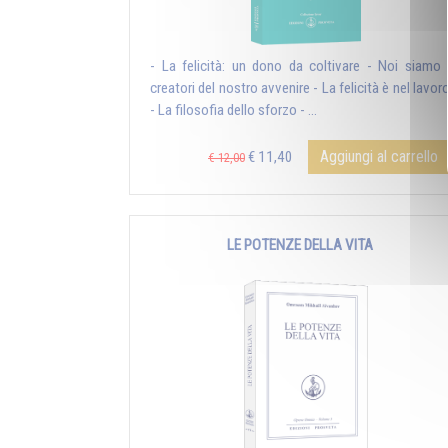
- La felicità: un dono da coltivare - Noi siamo 
creatori del nostro avvenire - La felicità è nel lavor
- La filosofia dello sforzo - ...
Aggiungi al carrello
€ 11,40
€ 12,00
LE POTENZE DELLA VITA