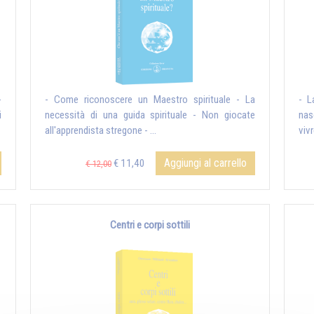
-
- Come riconoscere un Maestro spirituale - La
- L
i
necessità di una guida spirituale - Non giocate
nas
all'apprendista stregone - ...
vivr
Aggiungi al carrello
€ 11,40
€ 12,00
Centri e corpi sottili