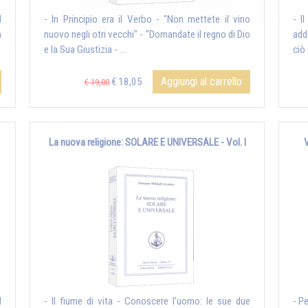
l
- In Principio era il Verbo - "Non mettete il vino
- I
a
nuovo negli otri vecchi" - "Domandate il regno di Dio
add
e la Sua Giustizia - ...
ciò 
Aggiungi al carrello
€ 18,05
€ 19,00
La nuova religione: SOLARE E UNIVERSALE - Vol. I
l
- Il fiume di vita - Conoscere l’uomo: le sue due
- P