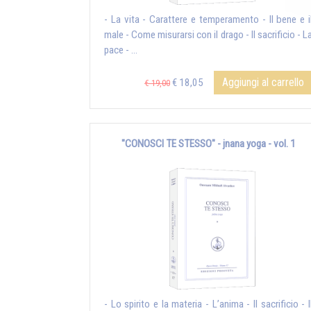
- La vita - Carattere e temperamento - Il bene e i
male - Come misurarsi con il drago - Il sacrificio - L
pace - ...
Aggiungi al carrello
€ 18,05
€ 19,00
"CONOSCI TE STESSO" - jnana yoga - vol. 1
- Lo spirito e la materia - L’anima - Il sacrificio - I