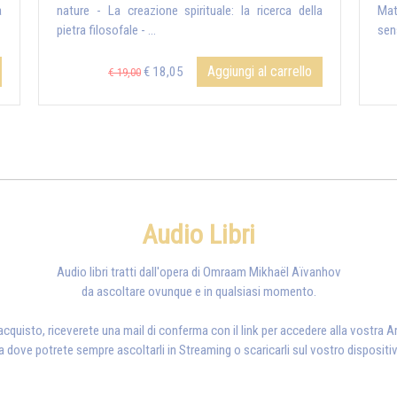
a
nature - La creazione spirituale: la ricerca della
Mate
pietra filosofale - ...
sens
Aggiungi al carrello
€ 18,05
€ 19,00
Audio Libri
Audio libri tratti dall'opera di Omraam Mikhaël Aïvanhov
da ascoltare ovunque e in qualsiasi momento.
'acquisto, riceverete una mail di conferma con il link per accedere alla vostra Ar
a dove potrete sempre ascoltarli in Streaming o scaricarli sul vostro dispositi