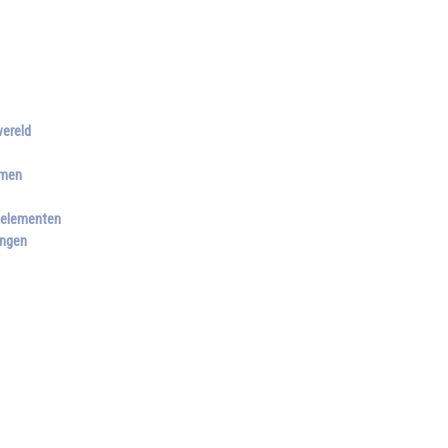
wereld
amen
r elementen
angen