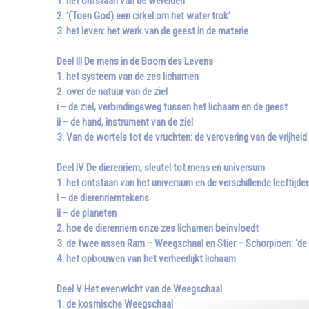
1. het ontstaan van de werelden
2. ‘(Toen God) een cirkel om het water trok’
3. het leven: het werk van de geest in de materie
Deel III De mens in de Boom des Levens
1. het systeem van de zes lichamen
2. over de natuur van de ziel
i – de ziel, verbindingsweg tussen het lichaam en de geest
ii – de hand, instrument van de ziel
3. Van de wortels tot de vruchten: de verovering van de vrijheid
Deel IV De dierenriem, sleutel tot mens en universum
1. het ontstaan van het universum en de verschillende leeftijd
i – de dierenriemtekens
ii – de planeten
2. hoe de dierenriem onze zes lichamen beïnvloedt
3. de twee assen Ram – Weegschaal en Stier – Schorpioen: ‘de
4. het opbouwen van het verheerlijkt lichaam
Deel V Het evenwicht van de Weegschaal
1. de kosmische Weegschaal