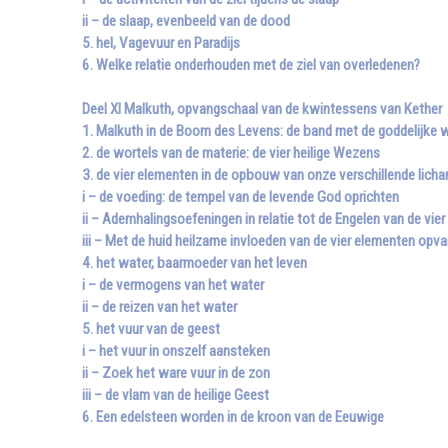
ii – de slaap, evenbeeld van de dood
5. hel, Vagevuur en Paradijs
6. Welke relatie onderhouden met de ziel van overledenen?
Deel XI Malkuth, opvangschaal van de kwintessens van Kether
1. Malkuth in de Boom des Levens: de band met de goddelijke 
2. de wortels van de materie: de vier heilige Wezens
3. de vier elementen in de opbouw van onze verschillende lich
i – de voeding: de tempel van de levende God oprichten
ii – Ademhalingsoefeningen in relatie tot de Engelen van de vie
iii – Met de huid heilzame invloeden van de vier elementen opv
4. het water, baarmoeder van het leven
i – de vermogens van het water
ii – de reizen van het water
5. het vuur van de geest
i – het vuur in onszelf aansteken
ii – Zoek het ware vuur in de zon
iii – de vlam van de heilige Geest
6. Een edelsteen worden in de kroon van de Eeuwige