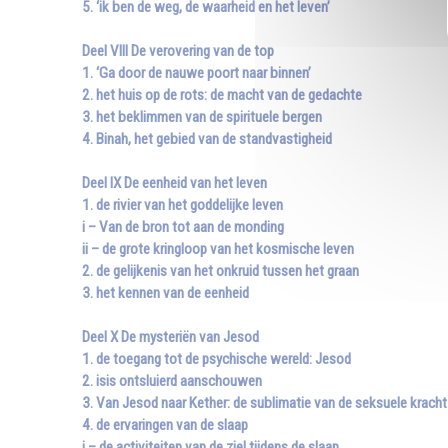
5. ‘ik ben de weg, de waarheid en het leven’
Deel VIII De verovering van de top
1. ‘Ga door de nauwe poort naar binnen’
2. het huis op de rots: de macht van de gedachte
3. het beklimmen van de spirituele bergen
4. Binah, het gebied van de standvastigheid
Deel IX De eenheid van het leven
1. de rivier van het goddelijke leven
i – Van de bron tot aan de monding
ii – de grote kringloop van het kosmische leven
2. de gelijkenis van het onkruid tussen het graan
3. het kennen van de eenheid
Deel X De mysteriën van Jesod
1. de toegang tot de psychische wereld: Jesod
2. isis ontsluierd aanschouwen
3. Van Jesod naar Kether: de sublimatie van de seksuele kracht
4. de ervaringen van de slaap
i – de activiteiten van de ziel tijdens de slaap