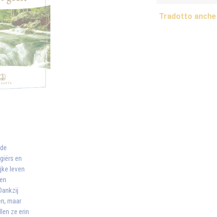
Tradotto anche 
 de
giërs en
jke leven
oen
Dankzij
en, maar
len ze erin