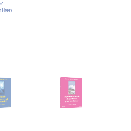
m’
en Horev