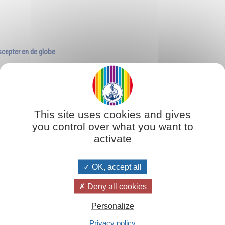
scepter en de globe
This site uses cookies and gives
you control over what you want to
activate
OK, accept all
Deny all cookies
Personalize
Privacy policy