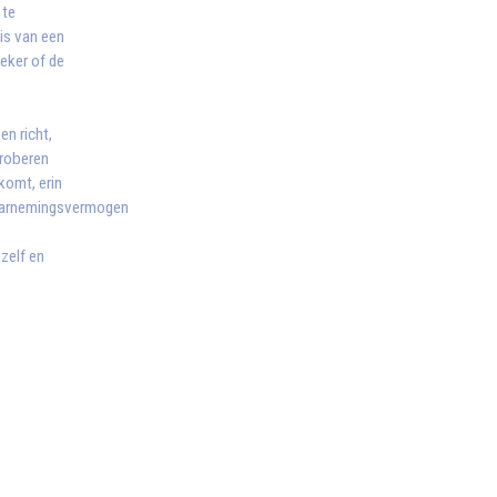
 te
is van een
eker of de
n richt,
proberen
komt, erin
 waarnemingsvermogen
hzelf en