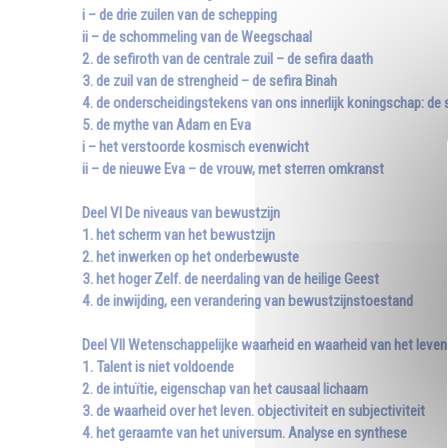
i – de drie zuilen van de schepping
ii – de schommeling van de Weegschaal
2. de sefiroth van de centrale zuil – de sefira daath
3. de zuil van de strengheid – de sefira Binah
4. de onderscheidingstekens van ons innerlijk koningschap: de 
5. de mythe van Adam en Eva
i – het verstoorde kosmisch evenwicht
ii – de nieuwe Eva – de vrouw, met sterren omkranst
Deel VI De niveaus van bewustzijn
1. het scherm van het bewustzijn
2. het inwerken op het onderbewuste
3. het hoger Zelf. de neerdaling van de heilige Geest
4. de inwijding, een verandering van bewustzijnstoestand
Deel VII Wetenschappelijke waarheid en waarheid van het leven
1. Talent is niet voldoende
2. de intuïtie, eigenschap van het causaal lichaam
3. de waarheid over het leven. objectiviteit en subjectiviteit
4. het geraamte van het universum. Analyse en synthese