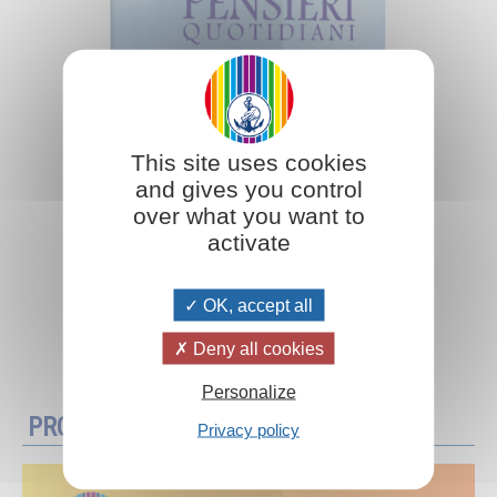
This site uses cookies
and gives you control
over what you want to
activate
OK, accept all
Aggiungi al carrello
Deny all cookies
Personalize
PROMOZIONI
Privacy policy