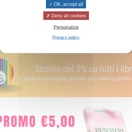
OK, accept all
Aggiungi al carrello
Deny all cookies
Personalize
Privacy policy