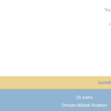
Iscrivi
Chi siamo
Omraam Mikhaël Aïvanhov