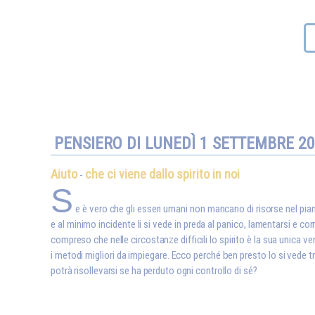
PENSIERO DI LUNEDÌ 1 SETTEMBRE 2
Aiuto
che ci viene dallo spirito in noi
-
S
e è vero che gli esseri umani non mancano di risorse nel pia
e al minimo incidente li si vede in preda al panico, lamentarsi e co
compreso che nelle circostanze difficili lo spirito è la sua unica ver
i metodi migliori da impiegare. Ecco perché ben presto lo si vede t
potrà risollevarsi se ha perduto ogni controllo di sé?