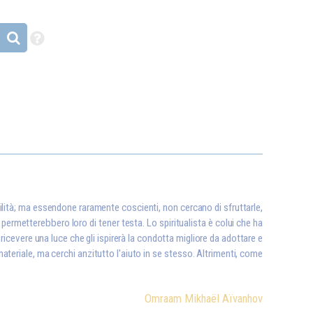
ilità; ma essendone raramente coscienti, non cercano di sfruttarle,
 permetterebbero loro di tener testa. Lo spiritualista è colui che ha
r ricevere una luce che gli ispirerà la condotta migliore da adottare e
ateriale, ma cerchi anzitutto l'aiuto in se stesso. Altrimenti, come
Omraam Mikhaël Aïvanhov