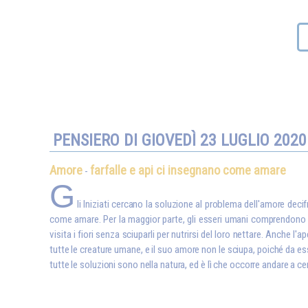
PENSIERO DI GIOVEDÌ 23 LUGLIO 2020
Amore
farfalle e api ci insegnano come amare
-
G
li Iniziati cercano la soluzione al problema dell'amore decifr
come amare. Per la maggior parte, gli esseri umani comprendono l'a
visita i fiori senza sciuparli per nutrirsi del loro nettare. Anche l'ap
tutte le creature umane, e il suo amore non le sciupa, poiché da es
tutte le soluzioni sono nella natura, ed è lì che occorre andare a ce