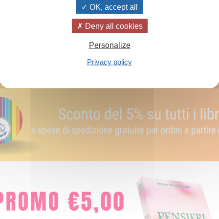
OK, accept all
Aggiungi al carrello
Deny all cookies
Personalize
Privacy policy