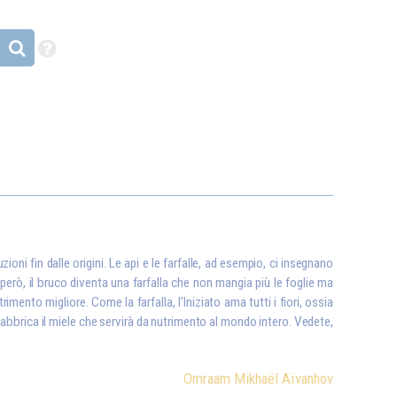
ioni fin dalle origini. Le api e le farfalle, ad esempio, ci insegnano
però, il bruco diventa una farfalla che non mangia più le foglie ma
utrimento migliore. Come la farfalla, l'Iniziato ama tutti i fiori, ossia
fabbrica il miele che servirà da nutrimento al mondo intero. Vedete,
Omraam Mikhaël Aïvanhov