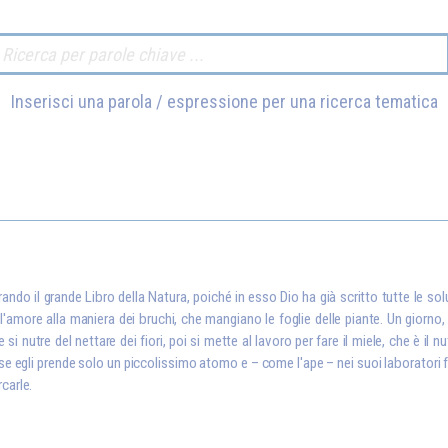
Inserisci una parola / espressione per una ricerca tematica
ando il grande Libro della Natura, poiché in esso Dio ha già scritto tutte le soluz
more alla maniera dei bruchi, che mangiano le foglie delle piante. Un giorno, 
e si nutre del nettare dei fiori, poi si mette al lavoro per fare il miele, che è il n
se egli prende solo un piccolissimo atomo e – come l'ape – nei suoi laboratori 
rcarle.