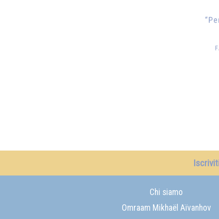
Iscrivi
Chi siamo
Omraam Mikhaël Aïvanhov