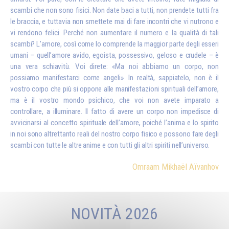
scambi che non sono fisici. Non date baci a tutti, non prendete tutti fra
le braccia, e tuttavia non smettete mai di fare incontri che vi nutrono e
vi rendono felici. Perché non aumentare il numero e la qualità di tali
scambi? L’amore, così come lo comprende la maggior parte degli esseri
umani – quell’amore avido, egoista, possessivo, geloso e crudele – è
una vera schiavitù. Voi direte: «Ma noi abbiamo un corpo, non
possiamo manifestarci come angeli». In realtà, sappiatelo, non è il
vostro corpo che più si oppone alle manifestazioni spirituali dell’amore,
ma è il vostro mondo psichico, che voi non avete imparato a
controllare, a illuminare. Il fatto di avere un corpo non impedisce di
avvicinarsi al concetto spirituale dell’amore, poiché l’anima e lo spirito
in noi sono altrettanto reali del nostro corpo fisico e possono fare degli
scambi con tutte le altre anime e con tutti gli altri spiriti nell’universo.
Omraam Mikhaël Aïvanhov
NOVITÀ 2026