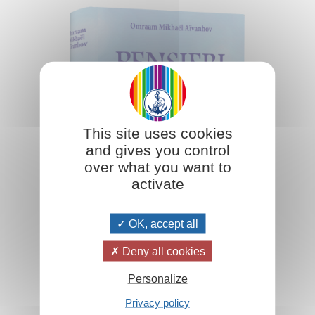
This site uses cookies
and gives you control
over what you want to
activate
OK, accept all
Deny all cookies
Personalize
Aggiungi al carrello
Privacy policy