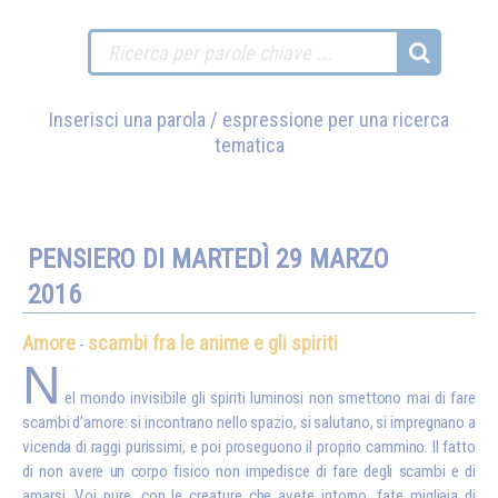
Inserisci una parola / espressione per una ricerca
tematica
PENSIERO DI MARTEDÌ 29 MARZO
2016
Amore
scambi fra le anime e gli spiriti
-
N
el mondo invisibile gli spiriti luminosi non smettono mai di fare
scambi d’amore: si incontrano nello spazio, si salutano, si impregnano a
vicenda di raggi purissimi, e poi proseguono il proprio cammino. Il fatto
di non avere un corpo fisico non impedisce di fare degli scambi e di
amarsi. Voi pure, con le creature che avete intorno, fate migliaia di