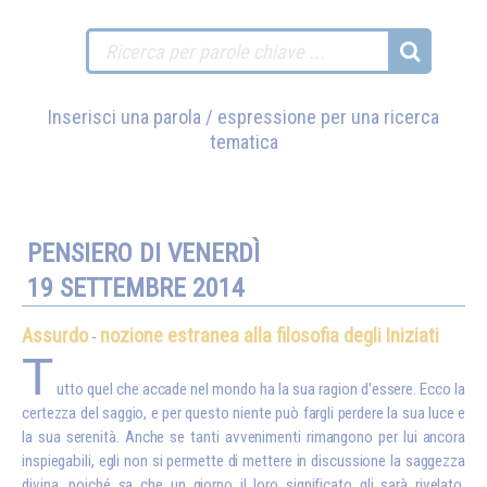
Inserisci una parola / espressione per una ricerca
tematica
PENSIERO DI VENERDÌ
19 SETTEMBRE 2014
Assurdo
nozione estranea alla filosofia degli Iniziati
-
T
utto quel che accade nel mondo ha la sua ragion d'essere. Ecco la
certezza del saggio, e per questo niente può fargli perdere la sua luce e
la sua serenità. Anche se tanti avvenimenti rimangono per lui ancora
inspiegabili, egli non si permette di mettere in discussione la saggezza
divina, poiché sa che un giorno il loro significato gli sarà rivelato.