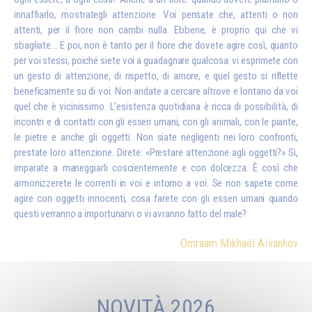
innaffiarlo, mostrategli attenzione. Voi pensate che, attenti o non
attenti, per il fiore non cambi nulla. Ebbene, è proprio qui che vi
sbagliate… E poi, non è tanto per il fiore che dovete agire così, quanto
per voi stessi, poiché siete voi a guadagnare qualcosa: vi esprimete con
un gesto di attenzione, di rispetto, di amore, e quel gesto si riflette
beneficamente su di voi. Non andate a cercare altrove e lontano da voi
quel che è vicinissimo. L’esistenza quotidiana è ricca di possibilità, di
incontri e di contatti con gli esseri umani, con gli animali, con le piante,
le pietre e anche gli oggetti. Non siate negligenti nei loro confronti,
prestate loro attenzione. Direte: «Prestare attenzione agli oggetti?» Sì,
imparate a maneggiarli coscientemente e con dolcezza. È così che
armonizzerete le correnti in voi e intorno a voi. Se non sapete come
agire con oggetti innocenti, cosa farete con gli esseri umani quando
questi verranno a importunarvi o vi avranno fatto del male?
Omraam Mikhaël Aïvanhov
NOVITÀ 2026