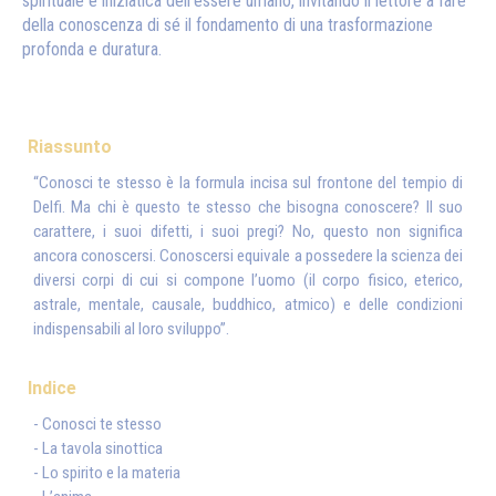
spirituale e iniziatica dell'essere umano, invitando il lettore a fare
della conoscenza di sé il fondamento di una trasformazione
profonda e duratura.
Riassunto
“Conosci te stesso è la formula incisa sul frontone del tempio di
Delfi. Ma chi è questo te stesso che bisogna conoscere? Il suo
carattere, i suoi difetti, i suoi pregi? No, questo non significa
ancora conoscersi. Conoscersi equivale a possedere la scienza dei
diversi corpi di cui si compone l’uomo (il corpo fisico, eterico,
astrale, mentale, causale, buddhico, atmico) e delle condizioni
indispensabili al loro sviluppo”.
Indice
- Conosci te stesso
- La tavola sinottica
- Lo spirito e la materia