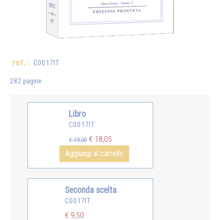
ref. :
C0017IT
282 pagine
Libro
C0017IT
€ 18,05
€ 19,00
Aggiungi al carrello
Seconda scelta
C0017IT
€ 9,50