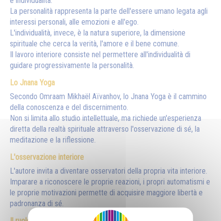
e individualità.
La personalità rappresenta la parte dell'essere umano legata agli
interessi personali, alle emozioni e all'ego.
L'individualità, invece, è la natura superiore, la dimensione
spirituale che cerca la verità, l'amore e il bene comune.
Il lavoro interiore consiste nel permettere all'individualità di
guidare progressivamente la personalità.
Lo Jnana Yoga
Secondo Omraam Mikhaël Aïvanhov, lo Jnana Yoga è il cammino
della conoscenza e del discernimento.
Non si limita allo studio intellettuale, ma richiede un'esperienza
diretta della realtà spirituale attraverso l'osservazione di sé, la
meditazione e la riflessione.
L'osservazione interiore
L'autore invita a diventare osservatori della propria vita interiore.
Imparare a riconoscere le proprie reazioni, i propri automatismi e
le proprie motivazioni permette di acquisire maggiore libertà e
padronanza di sé.
Il ruolo del pensiero