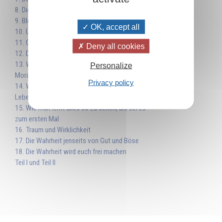
8. Die wirklich wahre Wahrheit
9. Bleibt der Wahrheit treu
OK, accept all
10. Über Geschmack lässt sich nicht streiten
11. Objektive und Subjektive Welt
Deny all cookies
12. Die Vorrangstellung der subjektiven Welt
13. Wissenschaftlicher Fortschritt und
Personalize
Moralischer Fortschritt
Privacy policy
14. Wahrheit der Wissenschaft und Wahrheit des
Lebens
15. Wie man lernt alles so zu sehen, als sei es
zum ersten Mal
16. Traum und Wirklichkeit
17. Die Wahrheit jenseits von Gut und Böse
18. Die Wahrheit wird euch frei machen
Teil I und Teil II