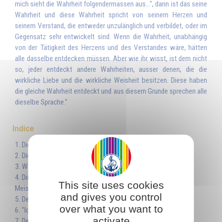
mich sieht die Wahrheit folgendermassen aus...", dann ist das seine
Wahrheit und diese Wahrheit spricht von seinem Herzen und
seinem Verstand, die entweder unzulänglich und verbildet, oder im
Gegensatz sehr entwickelt sind. Wenn die Wahrheit, unabhängig
von der Tätigkeit des Herzens und des Verstandes wäre, hätten
alle dasselbe entdecken müssen. Aber wie ihr wisst, ist dem nicht
so, jeder entdeckt andere Wahrheiten, ausser denen, die die
wirkliche Liebe und die wirkliche Weisheit besitzen. Diese haben
die gleiche Wahrheit entdeckt und aus diesem Grunde sprechen alle
dieselbe Sprache."
Indice
1. Die Suche nach der Wahrheit
2. Die Wahrheit, Kind der Weisheit und der Liebe
3. Weisheit und Liebe oder Licht und Wärme
4. Die Liebe des Schülers, die Weisheit des
This site uses cookies
Meisters
and gives you control
5. Der Kern der Wahrheit
over what you want to
6. "Ich bin der Weg, die Wahrheit und das Leben"
activate
7. Der blaue Strahl der Wahrheit