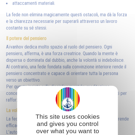
attaccamenti materiali.
La fede non elimina magicamente questi ostacoli, ma dà la forza
e la chiarezza necessarie per superarli attraverso un lavoro
costante su sé stessi.
Il potere del pensiero
Aïvanhov dedica molto spazio al ruolo del pensiero. Ogni
pensiero, afferma, è una forza creatrice. Quando la mente è
dispersa o dominata dal dubbio, anche la volontà si indebolisce.
Al contrario, una fede fondata sulla convinzione interiore rende il
pensiero concentrato e capace di orientare tutta la persona
verso un obiettivo.
Per questo insiste sulla disciplina mentale: meditazione,
concentrazione, preghiera e contemplazione sono strumenti per
rafforzare la fede.
La volontà
This site uses cookies
La fede non sostituisce lo sforzo personale. Al contrario, lo rende
and gives you control
efficace.
over what you want to
L'autore spiega che: