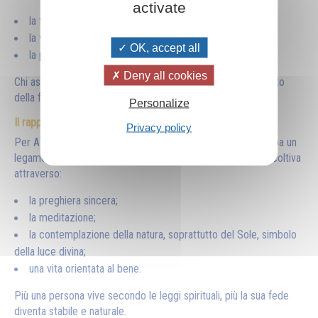
activate
la fede indica la meta;
la volontà permette di camminare;
OK, accept all
la perseveranza rende possibile il successo.
Deny all cookies
Chi aspetta miracoli senza impegnarsi fraintende il significato
della fede.
Personalize
Il rapporto con il divino
Privacy policy
Per Aïvanhov la fede cresce quando l'essere umano sviluppa un
legame cosciente con il mondo divino. Questo rapporto si coltiva
attraverso:
la preghiera sincera;
la meditazione;
la contemplazione della natura, soprattutto del Sole, simbolo
della luce divina;
una vita orientata al bene.
Più una persona vive secondo le leggi spirituali, più la sua fede
diventa stabile e naturale.