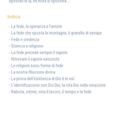
spostati di là, ed essa si sposterà...”.
Indice
- La fede, la speranza e l'amore
- La fede che sposta le montagne, il granello di senape
- Fede e credenza
- Scienza e religione
- La fede precede sempre il sapere
- Ritrovare il sapere nascosto
- Le religioni sono forme di fede
- La nostra filiazione divina
- La prova dell'esistenza di Dio è in noi
- L'identificazione con Dio Dio, la vita Dio nella creazione
- Rabota, vrémè, véra Il lavoro, il tempo e la fede