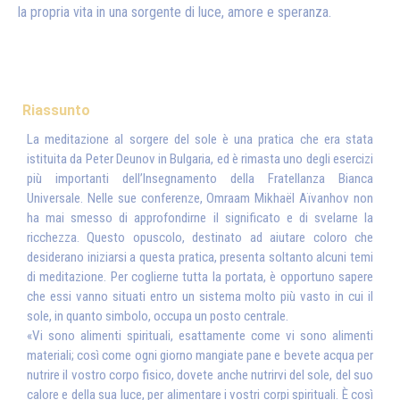
la propria vita in una sorgente di luce, amore e speranza.
Riassunto
La meditazione al sorgere del sole è una pratica che era stata
istituita da Peter Deunov in Bulgaria, ed è rimasta uno degli esercizi
più importanti dell’Insegnamento della Fratellanza Bianca
Universale. Nelle sue conferenze, Omraam Mikhaël Aïvanhov non
ha mai smesso di approfondirne il significato e di svelarne la
ricchezza. Questo opuscolo, destinato ad aiutare coloro che
desiderano iniziarsi a questa pratica, presenta soltanto alcuni temi
di meditazione. Per coglierne tutta la portata, è opportuno sapere
che essi vanno situati entro un sistema molto più vasto in cui il
sole, in quanto simbolo, occupa un posto centrale.
«Vi sono alimenti spirituali, esattamente come vi sono alimenti
materiali; così come ogni giorno mangiate pane e bevete acqua per
nutrire il vostro corpo fisico, dovete anche nutrirvi del sole, del suo
calore e della sua luce, per alimentare i vostri corpi spirituali. È così