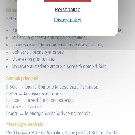
Personalize
Gli insegnamenti pratici
Il libro invita il lettore a:
Privacy policy
dedicare alcuni minuti alla meditazione al sorgere del Sole;
iniziare la giornata con pensieri luminosi;
osservare la natura come una maestra spirituale;
coltivare il silenzio interiore;
vivere con gratitudine;
imparare a irradiare amore e serenità come il Sole.
Simboli principali
Il Sole → Dio, lo Spirito e la coscienza illuminata.
L'alba → la rinascita interiore.
La luce → la verità e la conoscenza.
Il calore → l'amore.
I raggi → le energie divine diffuse nel mondo.
Messaggio centrale
Per Omraam Mikhaël Aïvanhov, il sorgere del Sole è uno dei