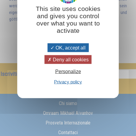
werden. Nur unter dieser Bedingung kann es ihm gelingen, dass sein
This site uses cookies
eigenes schöpferisches WORT wirkungsvoll, aufbauend und
and gives you control
göttlich wird.
over what you want to
activate
OK, accept all
Deny all cookies
Personalize
Iscriviti alla newsletter!
Privacy policy
Conferma
Chi siamo
Omraam Mikhaël Aïvanhov
Prosveta Internazionale
Contattaci