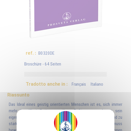
ref. :
B0320DE
Broschüre - 64 Seiten
Tradotto anche in :
Français
Italiano
Riassunto
Das Ideal eines geistig orientierten Menschen ist es, sich immer
mehr dem Wort Gottes zu nähern. Dafür muss er lernen, sein
eigenes schöpferisches WORT zu reinigen, zu harmonisieren und zu
stärken. Sicher erfordert das eine große Disziplin, er muss
bewusst, Herr seiner selbst und aller seiner Manifestationen