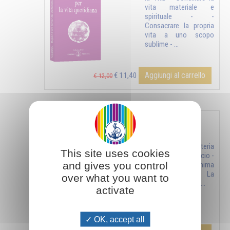
vita materiale e
spirituale - -
Consacrare la propria
vita a uno scopo
sublime - ...
Aggiungi al carrello
€ 11,40
€ 12,00
"CONOSCI TE STESSO" - jnana yoga - vol. 1
- Lo spirito e la materia
This site uses cookies
- L’anima - Il sacrificio -
and gives you control
Il nutrimento dell’anima
e dello spirito - La
over what you want to
verità - La libertà - ...
activate
OK, accept all