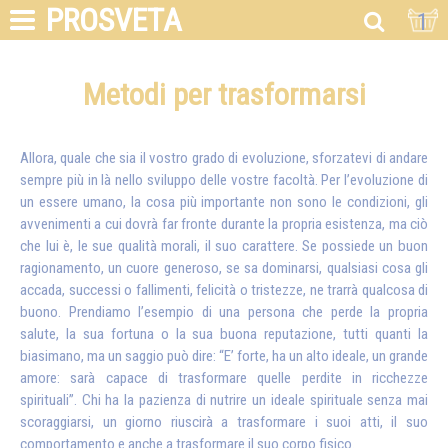
PROSVETA
1
Metodi per trasformarsi
Allora, quale che sia il vostro grado di evoluzione, sforzatevi di andare
sempre più in là nello sviluppo delle vostre facoltà. Per l’evoluzione di
un essere umano, la cosa più importante non sono le condizioni, gli
avvenimenti a cui dovrà far fronte durante la propria esistenza, ma ciò
che lui è, le sue qualità morali, il suo carattere. Se possiede un buon
ragionamento, un cuore generoso, se sa dominarsi, qualsiasi cosa gli
accada, successi o fallimenti, felicità o tristezze, ne trarrà qualcosa di
buono. Prendiamo l’esempio di una persona che perde la propria
salute, la sua fortuna o la sua buona reputazione, tutti quanti la
biasimano, ma un saggio può dire: “E’ forte, ha un alto ideale, un grande
amore: sarà capace di trasformare quelle perdite in ricchezze
spirituali”. Chi ha la pazienza di nutrire un ideale spirituale senza mai
scoraggiarsi, un giorno riuscirà a trasformare i suoi atti, il suo
comportamento e anche a trasformare il suo corpo fisico.