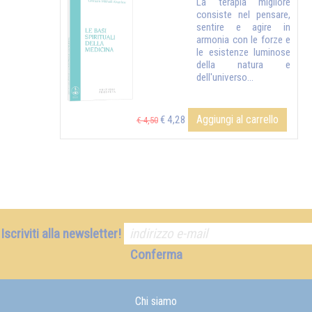
La terapia migliore
consiste nel pensare,
sentire e agire in
armonia con le forze e
le esistenze luminose
della natura e
dell'universo...
Aggiungi al carrello
€ 4,28
€ 4,50
Iscriviti alla newsletter!
Conferma
Chi siamo