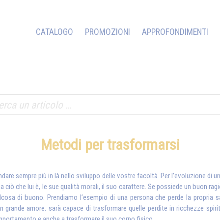
CATALOGO
PROMOZIONI
APPROFONDIMENTI
Metodi per trasformarsi
andare sempre più in là nello sviluppo delle vostre facoltà. Per l’evoluzione di
a ciò che lui è, le sue qualità morali, il suo carattere. Se possiede un buon r
qualcosa di buono. Prendiamo l’esempio di una persona che perde la propria sa
n grande amore: sarà capace di trasformare quelle perdite in ricchezze spiritu
comportamento e anche a trasformare il suo corpo fisico.