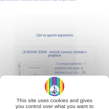
Libri su questo argomento
LA NUOVA TERRA - metodi, esercizi, formule e
preghiere
- Il comportamento - I
problemi del male: le
debolezze e i vizi - Gli
stati negativi, le difficoltà
- I metodi di purificazione
- ...
This site uses cookies and gives
Aggiungi al carrello
€ 18,05
€ 19,00
you control over what you want to