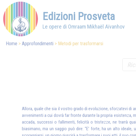
Edizioni Prosveta
Le opere di Omraam Mikhaël Aïvanhov
Home
Approfondimenti
Metodi per trasformarsi
Allora, quale che sia il vostro grado di evoluzione, sforzatevi di 
avvenimenti a cui dovrà far fronte durante la propria esistenza, m
accada, successi o fallimenti, felicità o tristezze, ne trarrà 
biasimano, ma un saggio può dire: “E’ forte, ha un alto ideale, u
scoraggiarsi, un giorno riuscirà a trasformare i suoi atti, il suo 