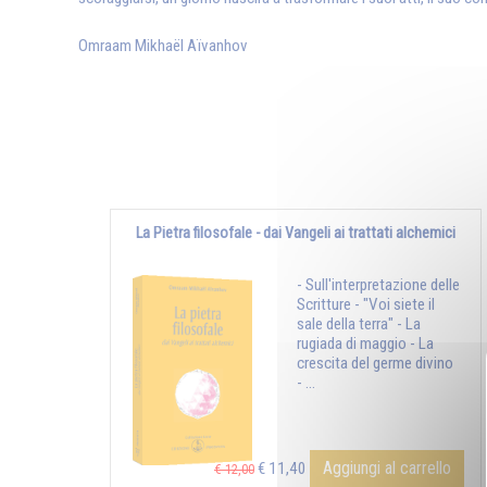
Omraam Mikhaël Aïvanhov
La Pietra filosofale - dai Vangeli ai trattati alchemici
- Sull'interpretazione delle
Scritture - "Voi siete il
sale della terra" - La
rugiada di maggio - La
crescita del germe divino
- ...
Aggiungi al carrello
€ 11,40
€ 12,00