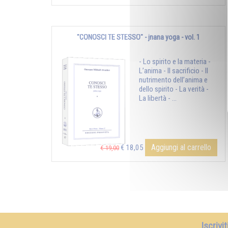
"CONOSCI TE STESSO" - jnana yoga - vol. 1
- Lo spirito e la materia -
L’anima - Il sacrificio - Il
nutrimento dell’anima e
dello spirito - La verità -
La libertà - ...
Aggiungi al carrello
€ 18,05
€ 19,00
Iscrivi