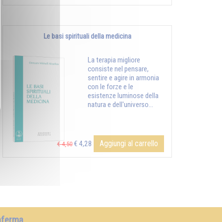
Le basi spirituali della medicina
La terapia migliore
consiste nel pensare,
sentire e agire in armonia
con le forze e le
esistenze luminose della
natura e dell'universo...
Aggiungi al carrello
€ 4,28
€ 4,50
nferma