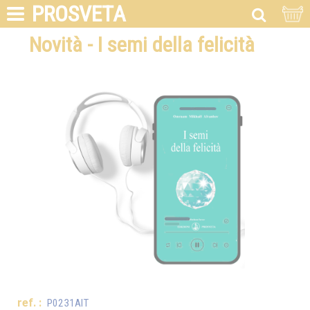
PROSVETA
Novità - I semi della felicità
ref. :
P0231AIT