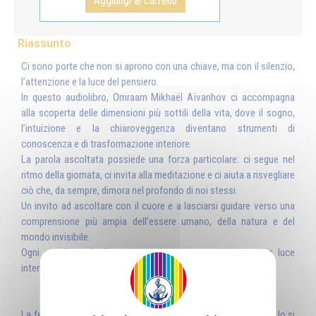
Aggiungi al carrello
Riassunto
Ci sono porte che non si aprono con una chiave, ma con il silenzio,
l’attenzione e la luce del pensiero.
In questo audiolibro, Omraam Mikhaël Aïvanhov ci accompagna
alla scoperta delle dimensioni più sottili della vita, dove il sogno,
l’intuizione e la chiaroveggenza diventano strumenti di
conoscenza e di trasformazione interiore.
La parola ascoltata possiede una forza particolare: ci segue nel
ritmo della giornata, ci invita alla meditazione e ci aiuta a risvegliare
ciò che, da sempre, dimora nel profondo di noi stessi.
Un invito ad ascoltare con il cuore e a lasciarsi guidare verso una
comprensione più ampia dell’essere umano, della natura e del
mondo invisibile.
Ogni ascolto può diventare un passo verso una maggiore luce
interiore.
La felicità è come un pallone che si rincorre, ma una volta che lo si