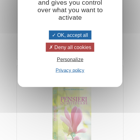
and gives you control
over what you want to
activate
In offerta a 5 euro fino ad esaurimento
OK, accept all
Deny all cookies
Aggiungi al carrello
€ 5,00
€ 12,00
Personalize
Privacy policy
Pensieri Quotidiani 2020