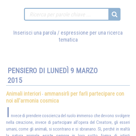
Inserisci una parola / espressione per una ricerca
tematica
PENSIERO DI LUNEDÌ 9 MARZO
2015
Animali interiori
ammansirli per farli partecipare con
-
noi all'armonia cosmica
I
nvece di prendere coscienza del ruolo immenso che devono svolgere
nella creazione, invece di partecipare all'opera del Creatore, gli esseri
umani, come gli animali, si scontrano e si sbranano. Sì, perché in realtà
la natura animale esiste sempre in loro sotto forma di istinti