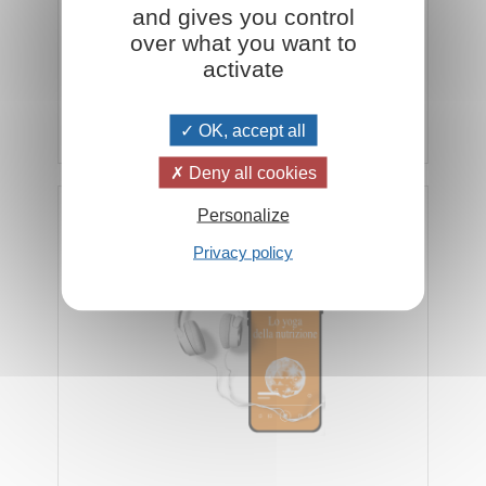
and gives you control
Audio libro della Brochure Un ideale di vita fraterna
over what you want to
di Omraam Mikhaël Aïvanhov - Durata 59m 45"
activate
Aggiungi al carrello
€ 3,50
OK, accept all
Deny all cookies
DOWNLOAD / STREAMING
Personalize
Lo yoga della nutrizione
Privacy policy