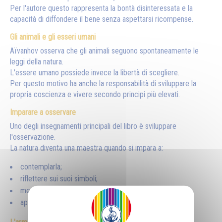
Per l'autore questo rappresenta la bontà disinteressata e la
capacità di diffondere il bene senza aspettarsi ricompense.
Gli animali e gli esseri umani
Aïvanhov osserva che gli animali seguono spontaneamente le
leggi della natura.
L'essere umano possiede invece la libertà di scegliere.
Per questo motivo ha anche la responsabilità di sviluppare la
propria coscienza e vivere secondo principi più elevati.
Imparare a osservare
Uno degli insegnamenti principali del libro è sviluppare
l'osservazione.
La natura diventa una maestra quando si impara a:
contemplarla;
riflettere sui suoi simboli;
meditare sulle sue leggi;
applicare gli insegnamenti alla propria vita.