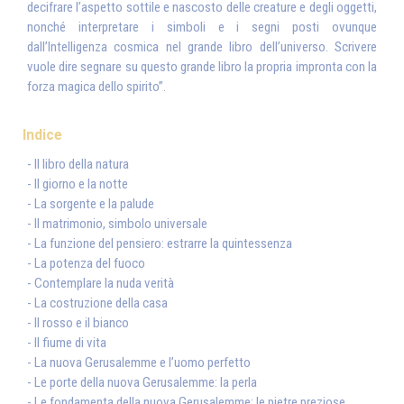
decifrare l’aspetto sottile e nascosto delle creature e degli oggetti,
nonché interpretare i simboli e i segni posti ovunque
dall’Intelligenza cosmica nel grande libro dell’universo. Scrivere
vuole dire segnare su questo grande libro la propria impronta con la
forza magica dello spirito”.
Indice
- Il libro della natura
- Il giorno e la notte
- La sorgente e la palude
- Il matrimonio, simbolo universale
- La funzione del pensiero: estrarre la quintessenza
- La potenza del fuoco
- Contemplare la nuda verità
- La costruzione della casa
- Il rosso e il bianco
- Il fiume di vita
- La nuova Gerusalemme e l’uomo perfetto
- Le porte della nuova Gerusalemme: la perla
- Le fondamenta della nuova Gerusalemme: le pietre preziose