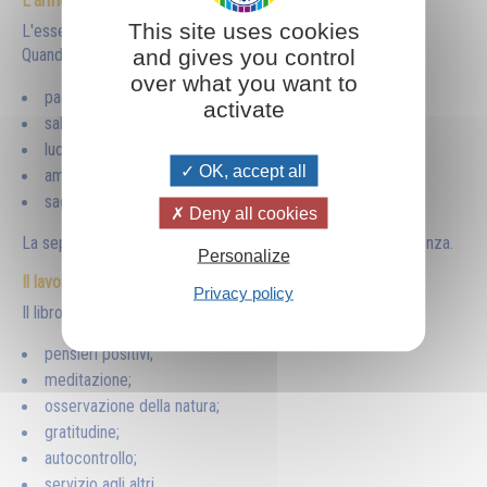
L'armonia con l'universo
This site uses cookies
L'essere umano non è separato dalla natura.
and gives you control
Quando rispetta le leggi universali sviluppa:
over what you want to
pace interiore;
activate
salute;
lucidità;
OK, accept all
amore;
saggezza.
Deny all cookies
La separazione dalla natura porta invece squilibrio e sofferenza.
Personalize
Il lavoro interiore
Privacy policy
Il libro invita a trasformare sé stessi ogni giorno attraverso:
pensieri positivi;
meditazione;
osservazione della natura;
gratitudine;
autocontrollo;
servizio agli altri.