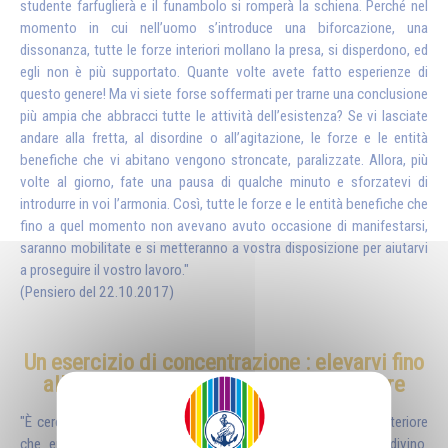
studente farfuglierà e il funambolo si romperà la schiena. Perché nel
momento in cui nell’uomo s’introduce una biforcazione, una
dissonanza, tutte le forze interiori mollano la presa, si disperdono, ed
egli non è più supportato. Quante volte avete fatto esperienze di
questo genere! Ma vi siete forse soffermati per trarne una conclusione
più ampia che abbracci tutte le attività dell’esistenza? Se vi lasciate
andare alla fretta, al disordine o all’agitazione, le forze e le entità
benefiche che vi abitano vengono stroncate, paralizzate. Allora, più
volte al giorno, fate una pausa di qualche minuto e sforzatevi di
introdurre in voi l’armonia. Così, tutte le forze e le entità benefiche che
fino a quel momento non avevano avuto occasione di manifestarsi,
saranno mobilitate e si metteranno a vostra disposizione per aiutarvi
a proseguire il vostro lavoro."
(Pensiero del 22.10.2017)
Un esercizio di concentrazione
: elevarvi fino
alla sommità del vostro essere interiore
"È cercando di elevarvi fino alla sommità del vostro essere interiore
che entrerete veramente in comunicazione con il mondo divino.