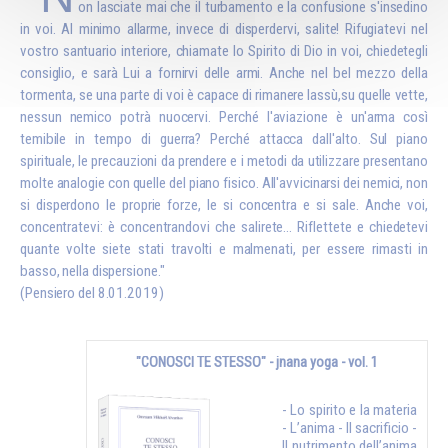
on lasciate mai che il turbamento e la confusione s'insedino
in voi. Al minimo allarme, invece di disperdervi, salite! Rifugiatevi nel
vostro santuario interiore, chiamate lo Spirito di Dio in voi, chiedetegli
consiglio, e sarà Lui a fornirvi delle armi. Anche nel bel mezzo della
tormenta, se una parte di voi è capace di rimanere lassù,su quelle vette,
nessun nemico potrà nuocervi. Perché l'aviazione è un'arma così
temibile in tempo di guerra? Perché attacca dall'alto. Sul piano
spirituale, le precauzioni da prendere e i metodi da utilizzare presentano
molte analogie con quelle del piano fisico. All'avvicinarsi dei nemici, non
si disperdono le proprie forze, le si concentra e si sale. Anche voi,
concentratevi: è concentrandovi che salirete... Riflettete e chiedetevi
quante volte siete stati travolti e malmenati, per essere rimasti in
basso, nella dispersione."
(Pensiero del 8.01.2019)
"CONOSCI TE STESSO" - jnana yoga - vol. 1
- Lo spirito e la materia
- L’anima - Il sacrificio -
Il nutrimento dell’anima