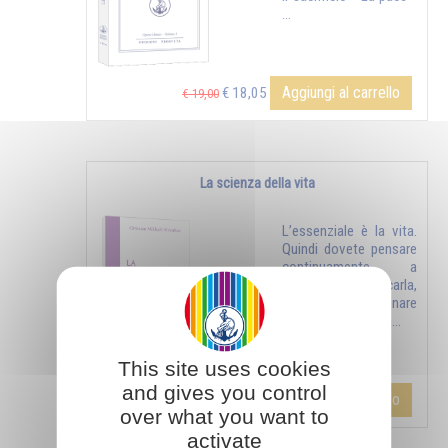
...
Aggiungi al carrello
€ 18,05
€ 19,00
La scienza della vita
L’essenziale è la vita.
Quindi dovete pensare
continuamente a
proteggerla, purificarla,
santificarla, eliminare
ciò che la ostacola...
This site uses cookies
and gives you control
Aggiungi al carrello
€ 4,28
€ 4,50
over what you want to
activate