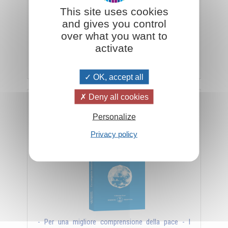
This site uses cookies
- Non fermatevi a metà strada - Saper utilizzare le
and gives you control
proprie energie - Come ottenere la quintessenza -
over what you want to
La morale della sorgente - ...
activate
Aggiungi al carrello
€ 18,05
€ 19,00
OK, accept all
Deny all cookies
La conquista interiore della pace
Personalize
Privacy policy
- Per una migliore comprensione della pace - I