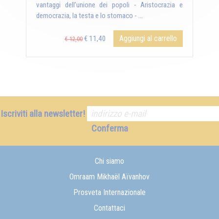
vantaggi dell’unione dei popoli - Aristocrazia e
democrazia, la testa e lo stomaco - ...
Aggiungi al carrello
€ 11,40
€ 12,00
Iscriviti alla newsletter!
Conferma
Chi siamo
Omraam Mikhaël Aïvanhov
Prosveta Internazionale
Contattaci