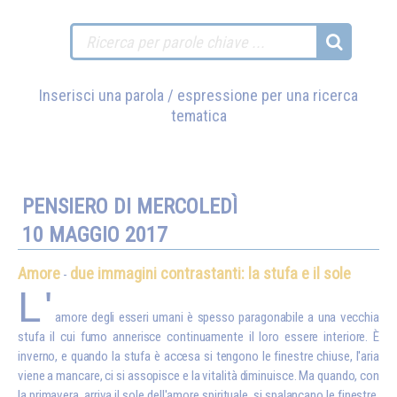
Inserisci una parola / espressione per una ricerca
tematica
PENSIERO DI MERCOLEDÌ
10 MAGGIO 2017
Amore
due immagini contrastanti: la stufa e il sole
-
L'
amore degli esseri umani è spesso paragonabile a una vecchia
stufa il cui fumo annerisce continuamente il loro essere interiore. È
inverno, e quando la stufa è accesa si tengono le finestre chiuse, l'aria
viene a mancare, ci si assopisce e la vitalità diminuisce. Ma quando, con
la primavera, arriva il sole dell'amore spirituale, si spalancano le finestre,