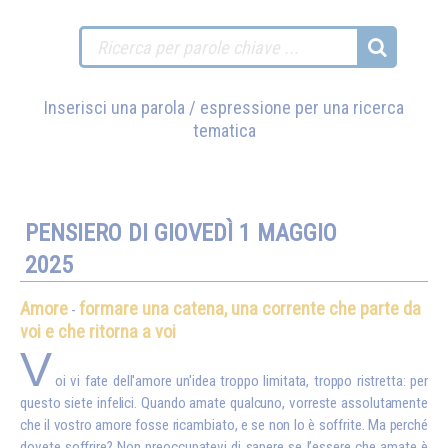
Inserisci una parola / espressione per una ricerca
tematica
PENSIERO DI GIOVEDÌ 1 MAGGIO
2025
Amore
formare una catena, una corrente che parte da
-
voi e che ritorna a voi
V
oi vi fate dell'amore un'idea troppo limitata, troppo ristretta: per
questo siete infelici. Quando amate qualcuno, vorreste assolutamente
che il vostro amore fosse ricambiato, e se non lo è soffrite. Ma perché
dovete soffrire? Non preoccupatevi di sapere se l’essere che amate è