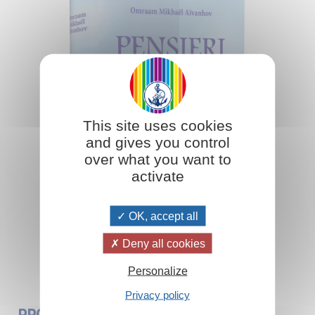
This site uses cookies
and gives you control
over what you want to
activate
OK, accept all
Deny all cookies
Aggiungi al carrello
Personalize
Privacy policy