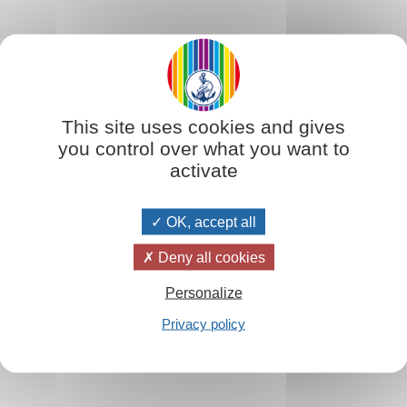
This site uses cookies and gives
you control over what you want to
 bello e buono.
activate
o. Non è solo un sentimento personale, ma un'energia che permette di s
OK, accept all
Deny all cookies
scienza.Una coscienza più ampia porta a:
Personalize
Privacy policy