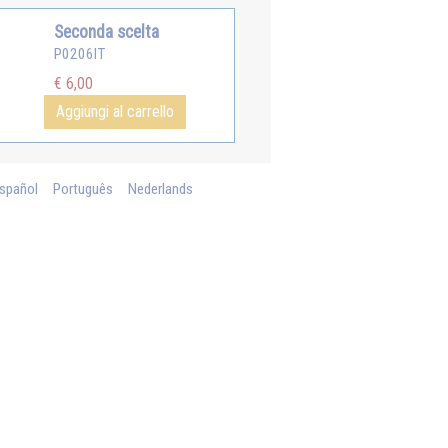
Seconda scelta
P0206IT
€ 6,00
Aggiungi al carrello
spañol
Português
Nederlands