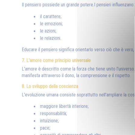
Il pensiero possiede un grande potere.I pensieri influenzano:
il carattere;
le emozioni;
le azioni;
le relazioni.
Educare il pensiero significa orientarlo verso ciò che è vero,
7. L'amore come principio universale
L'amore è descritto come la forza che tiene unito l'univers
manifesta attraverso il dono, la comprensione e il rispetto.
8. Lo sviluppo della coscienza
L'evoluzione umana consiste soprattutto nell'ampliare la co
maggiore libertà interiore;
responsabilità;
intuizione;
pace;