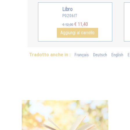
Libro
P0206IT
€ 11,40
€ 12,00
Aggiungi al carrello
Tradotto anche in :
Français
Deutsch
English
E