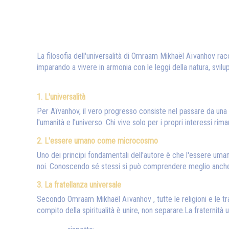
La filosofia dell'universalità di Omraam Mikhaël Aïvanhov ra
imparando a vivere in armonia con le leggi della natura, svil
1. L'universalità
Per Aïvanhov, il vero progresso consiste nel passare da una 
l'umanità e l'universo. Chi vive solo per i propri interessi ri
2. L'essere umano come microcosmo
Uno dei principi fondamentali dell'autore è che l'essere uma
noi. Conoscendo sé stessi si può comprendere meglio anche il
3. La fratellanza universale
Secondo Omraam Mikhaël Aïvanhov , tutte le religioni e le trad
compito della spiritualità è unire, non separare.La fraternità