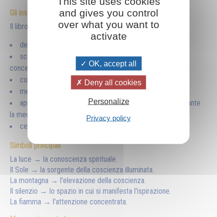
This site uses cookies
and gives you control
Gli insegnamenti pratici
over what you want to
Il libro invita il lettore a:
activate
dedicare ogni giorno un tempo alla meditazione;
scegliere pensieri elevati come oggetto della
OK, accept all
concentrazione;
coltivare il silenzio interiore;
Deny all cookies
meditare con pazienza e regolarità;
Personalize
applicare nella vita quotidiana ciò che si comprende durante
la meditazione;
Privacy policy
cercare la luce prima di ogni azione importante.
Simboli principali
La luce → la conoscenza spirituale.
Il Sole → la sorgente della coscienza illuminata.
La montagna → l'elevazione della coscienza.
Il silenzio → lo spazio in cui si manifesta l'ispirazione.
La fiamma → l'attenzione concentrata.