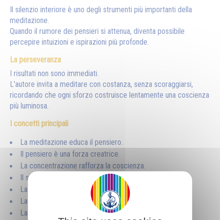
Il silenzio interiore è uno degli strumenti più importanti della
meditazione.
Quando il rumore dei pensieri si attenua, diventa possibile
percepire intuizioni e ispirazioni più profonde.
La perseveranza
I risultati non sono immediati.
L'autore invita a meditare con costanza, senza scoraggiarsi,
ricordando che ogni sforzo costruisce lentamente una coscienza
più luminosa.
I concetti principali
La meditazione educa il pensiero.
Il pensiero è una forza creatrice.
La concentrazione rafforza la coscienza.
Il silenzio favorisce l'intuizione.
La meditazione apre al mondo divino.
La pratica trasforma il carattere.
La perseveranza è essenziale.