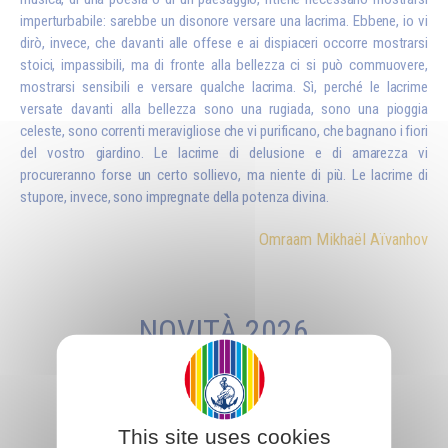
imperturbabile: sarebbe un disonore versare una lacrima. Ebbene, io vi
dirò, invece, che davanti alle offese e ai dispiaceri occorre mostrarsi
stoici, impassibili, ma di fronte alla bellezza ci si può commuovere,
mostrarsi sensibili e versare qualche lacrima. Sì, perché le lacrime
versate davanti alla bellezza sono una rugiada, sono una pioggia
celeste, sono correnti meravigliose che vi purificano, che bagnano i fiori
del vostro giardino. Le lacrime di delusione e di amarezza vi
procureranno forse un certo sollievo, ma niente di più. Le lacrime di
stupore, invece, sono impregnate della potenza divina.
Omraam Mikhaël Aïvanhov
NOVITÀ 2026
This site uses cookies