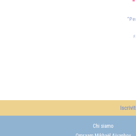
Iscrivi
Chi siamo
Omraam Mikhaël Aïvanhov