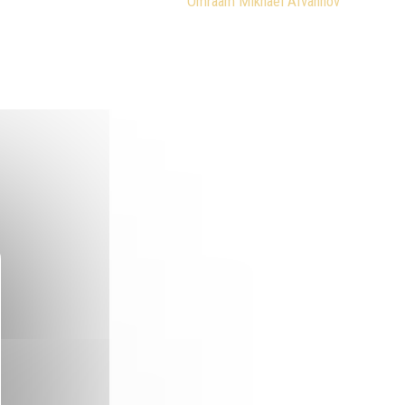
Omraam Mikhaël Aïvanhov