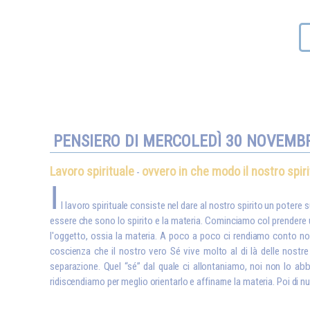
PENSIERO DI MERCOLEDÌ 30 NOVEMB
Lavoro spirituale
ovvero in che modo il nostro spir
-
I
l lavoro spirituale consiste nel dare al nostro spirito un potere s
essere che sono lo spirito e la materia. Cominciamo col prendere un
l'oggetto, ossia la materia. A poco a poco ci rendiamo conto non
coscienza che il nostro vero Sé vive molto al di là delle nostre 
separazione. Quel “sé” dal quale ci allontaniamo, noi non lo ab
ridiscendiamo per meglio orientarlo e affinarne la materia. Poi di nu