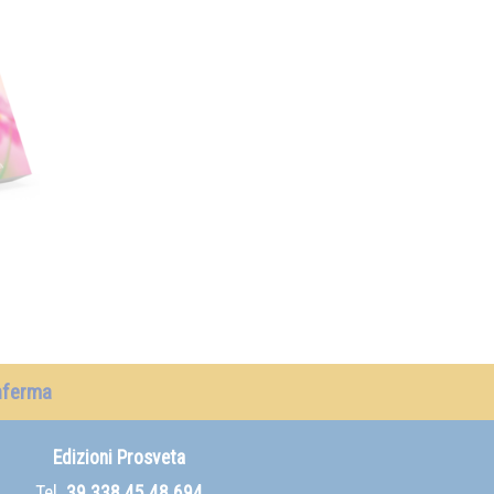
nferma
Edizioni Prosveta
Tel.
39 338 45 48 694