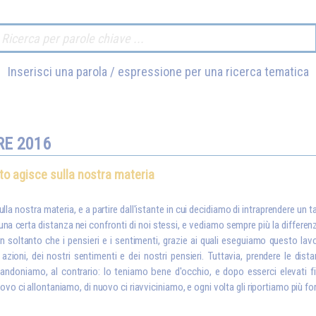
Inserisci una parola / espressione per una ricerca tematica
RE 2016
ito agisce sulla nostra materia
ulla nostra materia, e a partire dall'istante in cui decidiamo di intraprendere un 
a certa distanza nei confronti di noi stessi, e vediamo sempre più la differenza c
 soltanto che i pensieri e i sentimenti, grazie ai quali eseguiamo questo lav
azioni, dei nostri sentimenti e dei nostri pensieri. Tuttavia, prendere le dis
bandoniamo, al contrario: lo teniamo bene d'occhio, e dopo esserci elevati fi
ovo ci allontaniamo, di nuovo ci riavviciniamo, e ogni volta gli riportiamo più for