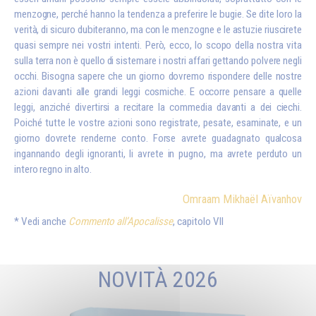
menzogne, perché hanno la tendenza a preferire le bugie. Se dite loro la
verità, di sicuro dubiteranno, ma con le menzogne e le astuzie riuscirete
quasi sempre nei vostri intenti. Però, ecco, lo scopo della nostra vita
sulla terra non è quello di sistemare i nostri affari gettando polvere negli
occhi. Bisogna sapere che un giorno dovremo rispondere delle nostre
azioni davanti alle grandi leggi cosmiche. E occorre pensare a quelle
leggi, anziché divertirsi a recitare la commedia davanti a dei ciechi.
Poiché tutte le vostre azioni sono registrate, pesate, esaminate, e un
giorno dovrete renderne conto. Forse avrete guadagnato qualcosa
ingannando degli ignoranti, li avrete in pugno, ma avrete perduto un
intero regno in alto.
Omraam Mikhaël Aïvanhov
Vedi anche
Commento all’Apocalisse
, capitolo VII
NOVITÀ 2026