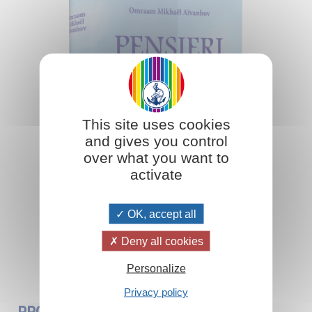
This site uses cookies
and gives you control
over what you want to
activate
OK, accept all
Deny all cookies
Aggiungi al carrello
Personalize
Privacy policy