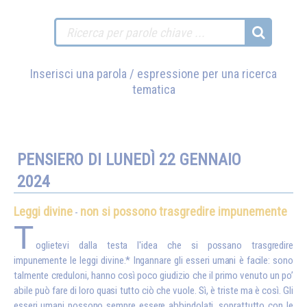
Inserisci una parola / espressione per una ricerca
tematica
PENSIERO DI LUNEDÌ 22 GENNAIO
2024
Leggi divine
non si possono trasgredire impunemente
-
T
oglietevi dalla testa l'idea che si possano trasgredire
impunemente le leggi divine.* Ingannare gli esseri umani è facile: sono
talmente creduloni, hanno così poco giudizio che il primo venuto un po’
abile può fare di loro quasi tutto ciò che vuole. Sì, è triste ma è così. Gli
esseri umani possono sempre essere abbindolati, soprattutto con le