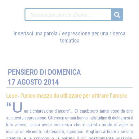
Inserisci una parola / espressione per una ricerca
tematica
PENSIERO DI DOMENICA
17 AGOSTO 2014
Luce
l'unico mezzo da utilizzare per attirare l'amore
-
“U
na dichiarazione d'amore”... Ci sarebbero tante cose da dire
su questa espressione. Gli esseri umani hanno l'abitudine di dichiararsi il
loro amore, senza avere coscienza che in questo modo di agire si
insinua un elemento interessato, egoistico. Vogliono attirare a sé una
creatura, e le scrivono o le parlano il più poeticamente possibile,