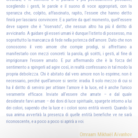
scegliendo i gesti, le parole e il suono di voce appropriati, con la
speranza che, colpito, affascinato, rapito, l'essere che hanno eletto
finirà per lasciarsi convincere. E a partire da quel momento, quell'essere
deve sapere che è “riservato”, che nessun altro ha più il diritto di
avvicinarlo. A guidare gli esseri umani è dunque l'istinto di possesso, ma
soprattutto la mancanza di fede nella potenza dell'amore. Dato che non
conoscono il vero amore che compie prodigi, si affrettano a
manifestarlo con mezzi concreti: la parola, gli scritti, i gesti, al fine di
imprigionare l'essere amato. E pur affermando che è la forza del
sentimento a spingerli ad agire così, in realtà confessano in tal modo la
propria debolezza. Chi è abitato dal vero amore non lo esprime; non è
necessario, perché quell'amore si sente: irradia. Il solo mezzo di cui si
ha il diritto di servirsi per attirare l'amore è la luce, ed è anche l'unico
veramente efficace. Inviate all'essere che amate – e dal quale
desiderate farvi amare – dei doni di luce spirituale, spargete intorno a lui
dei colori, sapendo che la luce e i colori sono entità viventi. Quando la
sua anima avvertirà la presenza di quelle entità benefiche ve ne sarà
riconoscente, e a poco a poco si aprirà a voi.
Omraam Mikhaël Aïvanhov