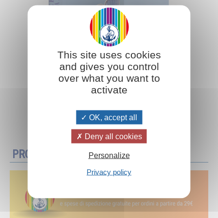
This site uses cookies
and gives you control
over what you want to
activate
OK, accept all
Aggiungi al carrello
Deny all cookies
PROMOZIONI
Personalize
Privacy policy