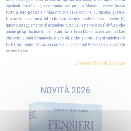
spirituali grazie a lui, conteranno sul proprio Maestro perché faccia
tutto al loro posto: è il Maestro che deve istruirle, purificarle, guarirle,
trovare le soluzioni a tutti i loro problemi e renderle felici e ricche. Sì,
questo atteggiamento di attendere tutto dall’esterno è così diffuso che
anche gli spiritualisti lo hanno adottato. In un Maestro, cercano un tale
che verrà a trarli d'impaccio, a salvarli, e che soprattutto si caricherà di
tutti i loro fardelli. Eh, sì, un somarello, insomma! Analizzatevi e vedrete
se non è vero…
Omraam Mikhaël Aïvanhov
NOVITÀ 2026