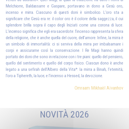
Melchiorre, Baldassarre e Gaspare, portavano in dono a Gesù oro,
incenso e mirra. Ciascuno di questi doni è simbolico. L’oro sta a
significare che Gesù era re: il color oro è il colore della saggezza, il cui
splendore brilla sopra il capo degli Iniziati come una corona di luce.
L’incenso significa che egli era sacerdote: l’incenso rappresenta la sfera
della religione, che è anche quella del cuore, dell’amore. Infine, la mirra è
un simbolo di immortalità: ci si serviva della mirra per imbalsamare i
corpi e assicurarne così la conservazione. I Re Magi hanno quindi
portato dei doni che sono in relazione con i tre piani: quello del pensiero,
quello del sentimento e quello del corpo fisico. Ciascun dono è anche
legato a una sefirah dell’Albero della Vita*: la mirra a Binah, l’eternità;
l’oro a Tiphereth, la luce; e l’incenso a Hessed, la devozione.
Omraam Mikhaël Aïvanhov
NOVITÀ 2026