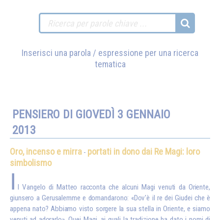
Inserisci una parola / espressione per una ricerca
tematica
PENSIERO DI GIOVEDÌ 3 GENNAIO
2013
Oro, incenso e mirra
portati in dono dai Re Magi: loro
-
simbolismo
I
l Vangelo di Matteo racconta che alcuni Magi venuti da Oriente,
giunsero a Gerusalemme e domandarono: «Dov'è il re dei Giudei che è
appena nato? Abbiamo visto sorgere la sua stella in Oriente, e siamo
venuti ad adorarlo». Quei Magi, ai quali la tradizione ha dato i nomi di