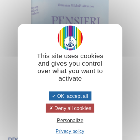
This site uses cookies
and gives you control
over what you want to
activate
OK, accept all
Deny all cookies
Aggiungi al carrello
Personalize
Privacy policy