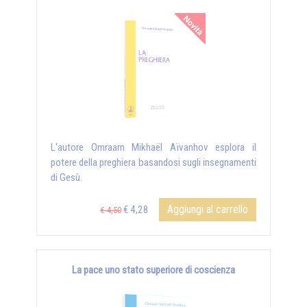
L'autore Omraam Mikhaël Aïvanhov esplora il
potere della preghiera basandosi sugli insegnamenti
di Gesù.
Aggiungi al carrello
€ 4,28
€ 4,50
La pace uno stato superiore di coscienza