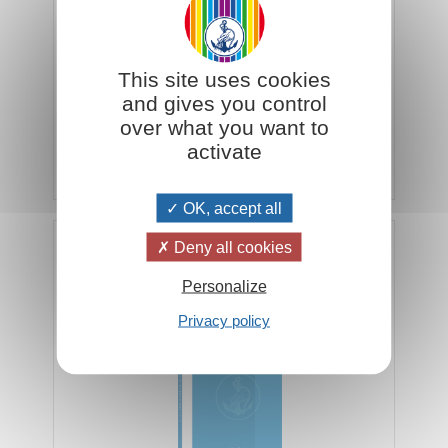
Ogni famiglia, deve diventare consapevole di
This site uses cookies
appartenere a insiemi sempre più vasti, fino alla
and gives you control
famiglia planetaria...
over what you want to
activate
Aggiungi al carrello
€ 4,28
€ 4,50
OK, accept all
Deny all cookies
Il dovere di essere felici
Personalize
Privacy policy