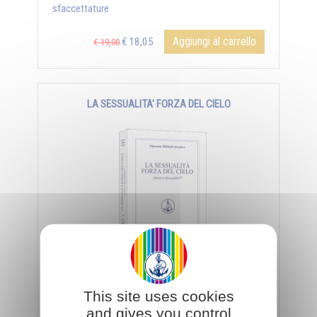
sfaccettature
Aggiungi al carrello
€ 18,05
€ 19,00
LA SESSUALITA' FORZA DEL CIELO
Un nuovo sguardo sull'amore che lega all'intero
universo, alla bellezza della terra, del cielo, del sole,
This site uses cookies
delle costellazioni...
and gives you control