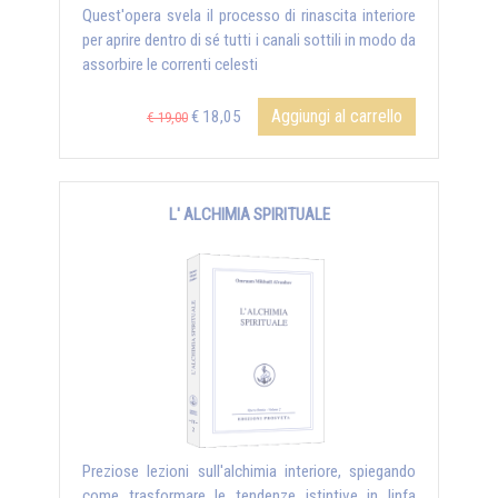
Quest'opera svela il processo di rinascita interiore
per aprire dentro di sé tutti i canali sottili in modo da
assorbire le correnti celesti
Aggiungi al carrello
€ 18,05
€ 19,00
L' ALCHIMIA SPIRITUALE
Preziose lezioni sull'alchimia interiore, spiegando
come trasformare le tendenze istintive in linfa