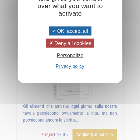
over what you want to
Aggiungi al carrello
€ 18,05
€ 19,00
activate
OK, accept all
HRANI YOGA - Il senso alchemico e magico della
nutrizione
Deny all cookies
Personalize
Privacy policy
Gli alimenti che arrivano ogni giorno sulla nostra
tavola possiedono ovviamente la vita, ma non
possiedono ancora lo spirito...
Aggiungi al carrello
€ 18,05
€ 19,00